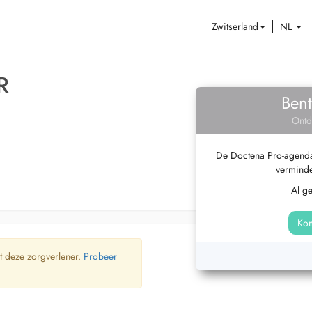
Zwitserland
NL
R
Bent
Ontd
De Doctena Pro-agenda 
verminde
Al g
Kom
t deze zorgverlener.
Probeer