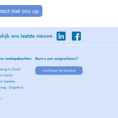
tact met ons op
kijk ons laatste nieuws
ire zoekopdrachten
Bent u een zorgverlener?
loog in Zürich
Inschrijven bij Doctena
 in Zürich
s in Genève
oog - Oogarts in
 →