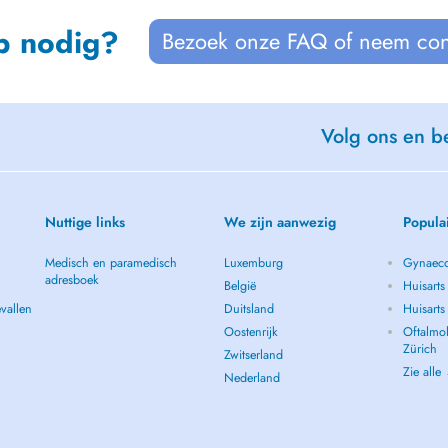
p nodig?
Bezoek onze FAQ of neem con
Volg ons en be
Nuttige links
We zijn aanwezig
Popula
Medisch en paramedisch
Luxemburg
Gynaeco
adresboek
België
Huisarts
vallen
Duitsland
Huisart
Oostenrijk
Oftalmol
Zürich
Zwitserland
Zie alle
Nederland