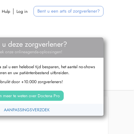
Bent u een arts of zorgverlener?
Hulp
Log in
 u deze zorgverlener?
ek onze onlineagenda-oplossingen!
zal u een heleboel tijd besparen, het aantal no-shows
ren en uw patiëntenbestand uitbreiden.
ebruikt door +10.000 zorgverleners!
 meer te weten over Doctena Pro
AANPASSINGSVERZOEK