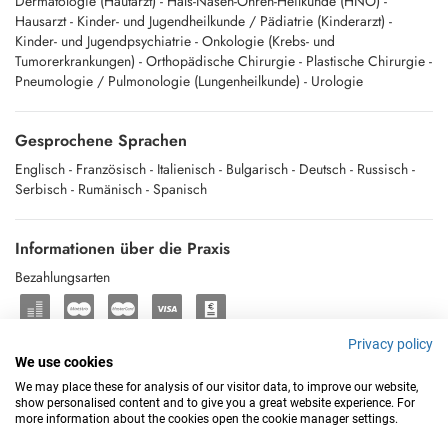
Dermatologie (Hautarzt)
- Hals-Nasen-Ohren-Heilkunde (HNO)
-
Hausarzt
- Kinder- und Jugendheilkunde / Pädiatrie (Kinderarzt)
-
Kinder- und Jugendpsychiatrie
- Onkologie (Krebs- und
Tumorerkrankungen)
- Orthopädische Chirurgie
- Plastische Chirurgie
-
Pneumologie / Pulmonologie (Lungenheilkunde)
- Urologie
Gesprochene Sprachen
Englisch
- Französisch
- Italienisch
- Bulgarisch
- Deutsch
- Russisch
-
Serbisch
- Rumänisch
- Spanisch
Informationen über die Praxis
Bezahlungsarten
Privacy policy
Lage auf Karte anzeigen
We use cookies
We may place these for analysis of our visitor data, to improve our website,
show personalised content and to give you a great website experience. For
more information about the cookies open the cookie manager settings.
Powered by
Doctena
|
Zurück zum Institut médical de Champel