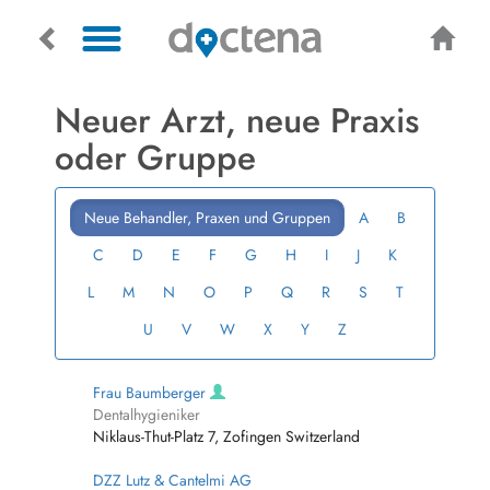
Neuer Arzt, neue Praxis
oder Gruppe
Neue Behandler, Praxen und Gruppen
A
B
C
D
E
F
G
H
I
J
K
L
M
N
O
P
Q
R
S
T
U
V
W
X
Y
Z
Frau Baumberger
Dentalhygieniker
Niklaus-Thut-Platz 7, Zofingen Switzerland
DZZ Lutz & Cantelmi AG