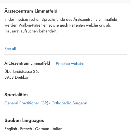
Ärztezentrum Limmatfeld
In der medizinischen Sprechstunde des Ärztezentrums Limmatfeld
werden Walk-in-Patienten sowie auch Patienten welche uns als
Hausarzt aufsuchen behandelt.
See all
Im Rahmen der medizinischen Sprechstunde bieten wir Ihnen ein
breites medizinisches Leistungsangebot im Bereich der Allgemein- und
Ärztezentrum Limmatfeld
Practice website
Hausarztmedizin an – bei Bedarf mit raschem Einbezug von
Überlandstrasse 26,
Spezialisten.
8953 Dietikon
Specialities
Wir bieten Ihnen unter anderen nachfolgendes Leistungsangebot:
General Practitioner (GP)
-
Orthopedic Surgeon
- Blut- und Urinuntersuchungen in eigenem Labor
- Elektrokardiogramm
Spoken languages
English
- French
- German
- Italian
- Infusionen