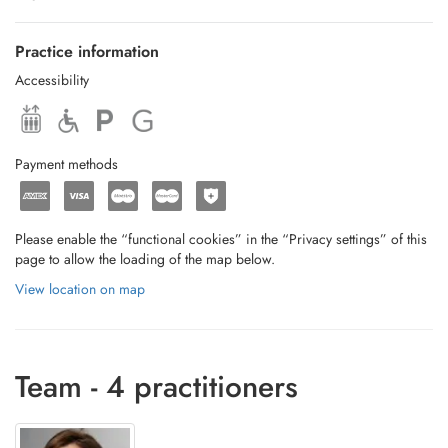
- Notfallkonsultationen
Practice information
- Prävention- und Gesundheitsberatung
Accessibility
- Strassenverkehrsamtsuntersuchungen Stufe I (Senioren)
- Impfungen und reisemedizinische Beratungen
Payment methods
- Lungenfunktionsprüfungen
Please enable the “functional cookies” in the “Privacy settings” of this
page to allow the loading of the map below.
View location on map
Team - 4 practitioners