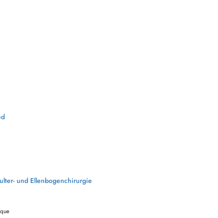
ed
ulter- und Ellenbogenchirurgie
ique