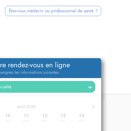
Êtes-vous médecin ou professionnel de santé ?
re rendez-vous en ligne
seignez les informations suivantes
>
août 2026
10
11
12
13
14
lun.
mar.
mer.
jeu.
ven.