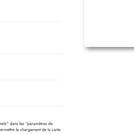
en ein breites medizinisches
medizin an – bei Bedarf mit
gebot:
nnels" dans les "paramètres de
permettre le chargement de la carte