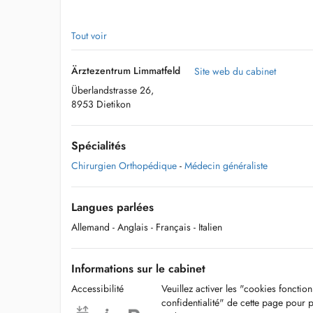
Im Rahmen der medizinischen Sprechstunde bieten wir Ihn
Tout voir
Leistungsangebot im Bereich der Allgemein- und Hausarzt
raschem Einbezug von Spezialisten.
Ärztezentrum Limmatfeld
Site web du cabinet
Überlandstrasse 26,
8953 Dietikon
Wir bieten Ihnen unter anderen nachfolgendes Leistungsan
Spécialités
- Blut- und Urinuntersuchungen in eigenem Labor
Chirurgien Orthopédique
-
Médecin généraliste
- Elektrokardiogramm
- Infusionen
Langues parlées
Allemand
- Anglais
- Français
- Italien
- Notfallkonsultationen
- Prävention- und Gesundheitsberatung
Informations sur le cabinet
- Strassenverkehrsamtsuntersuchungen Stufe I (Senioren)
Accessibilité
Veuillez activer les "cookies fonctio
confidentialité" de cette page pour 