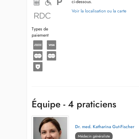
- Impfungen und reisemedizinische Beratungen
ci-dessous.
Voir la localisation ou la carte
- Lungenfunktionsprüfungen
Types de
paiement
Équipe - 4 praticiens
Dr. med. Katharina Gut-Fischer
Médecin généraliste