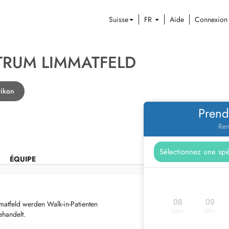
Suisse
FR
Aide
Connexion
TRUM LIMMATFELD
tikon
Prend
Ren
ÉQUIPE
08
09
atfeld werden Walk-in-Patienten
sam.
dim.
ehandelt.