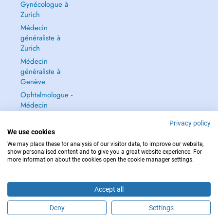
Gynécologue à
Zurich
Médecin
généraliste à
Zurich
Médecin
généraliste à
Genève
Ophtalmologue -
Médecin
ophtalmologue à
Privacy policy
Zurich
We use cookies
Tout voir →
We may place these for analysis of our visitor data, to improve our website,
show personalised content and to give you a great website experience. For
more information about the cookies open the cookie manager settings.
Accept all
POUR LES URGENCES, CONSULTEZ : 144
Copyright © 2026 - DOCTENA Switzerland GmbH - Hagenholzstrasse 81a, 8050
Deny
Settings
Zürich, Switzerland