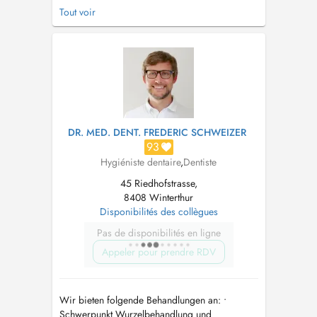
Praxis) Meine Ausbildung zur eidg. dipl.
Tout voir
Dentalhygienikerin habe ich an der Höheren
Fachschule der Careum Dentalhygiene AG im
März 2014 absolviert. Die Arbeit als
Dentalhygienikerin und der Kontakt mit
Patienten...
DR. MED. DENT. FREDERIC SCHWEIZER
93
Hygiéniste dentaire
,
Dentiste
45 Riedhofstrasse,
8408 Winterthur
Disponibilités des collègues
Pas de disponibilités en ligne
Appeler pour prendre RDV
Wir bieten folgende Behandlungen an: •
Schwerpunkt Wurzelbehandlung und