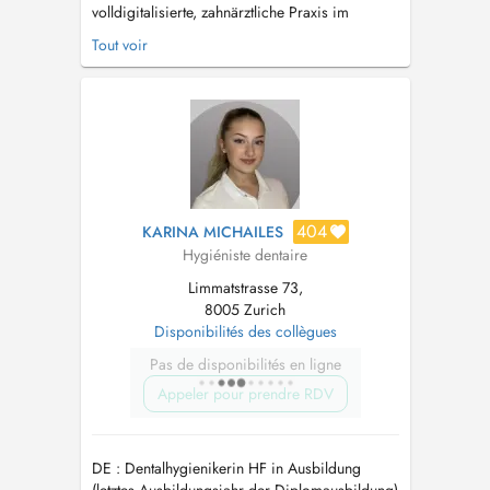
volldigitalisierte, zahnärztliche Praxis im
Zentrum von Zürich Wiedikon (Kreis 3) mit den
Tout voir
Fachbereichen Implantologie, Kieferchirurgie,
3D Diagnostik und Ästhetik. Unser Ziel ist eine
auf wissenschaftlichen Grundsätzen basierende
Diagnostik und Therapie nach...
404
KARINA MICHAILES
Hygiéniste dentaire
Limmatstrasse 73,
8005 Zurich
Disponibilités des collègues
Pas de disponibilités en ligne
Appeler pour prendre RDV
DE : Dentalhygienikerin HF in Ausbildung