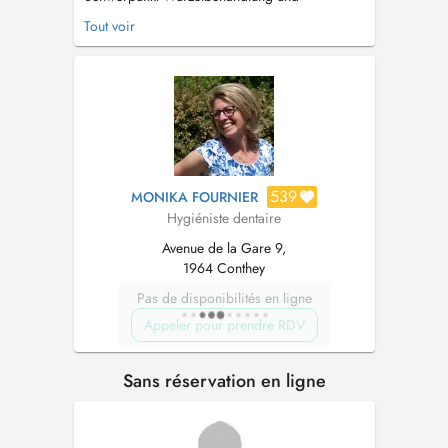
Revisionen • Dentalhygiene • Kunststoff- und
Tout voir
Keramikfüllungen • Kronen und Brücken • Teil-
und Totalprothesen • Oralchirurgie •
Parodontologie • Behandlung von Kindern •
Implantate • Bleaching • Notfall- und Schmerz...
539
MONIKA FOURNIER
Hygiéniste dentaire
Avenue de la Gare 9,
1964 Conthey
Pas de disponibilités en ligne
Appeler pour prendre RDV
Sans réservation en ligne