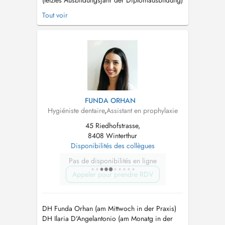
(letztes Ausbildungsjahr der Diplomausbildung)
Höhere Fachschule für Dentalhygiene Careum
Tout voir
Zürich Erfahrung mit Beratung für
Kariesprophylaxe, Prophylaxe und Therapie von
Gingivitis, Parodontitis sowie Bleaching. EN :
Dental Hygienist HF (Final year of ...
FUNDA ORHAN
Hygiéniste dentaire
,
Assistant en prophylaxie
45 Riedhofstrasse,
8408 Winterthur
Disponibilités des collègues
Pas de disponibilités en ligne
Appeler pour prendre RDV
DH Funda Orhan (am Mittwoch in der Praxis)
DH Ilaria D'Angelantonio (am Monatg in der