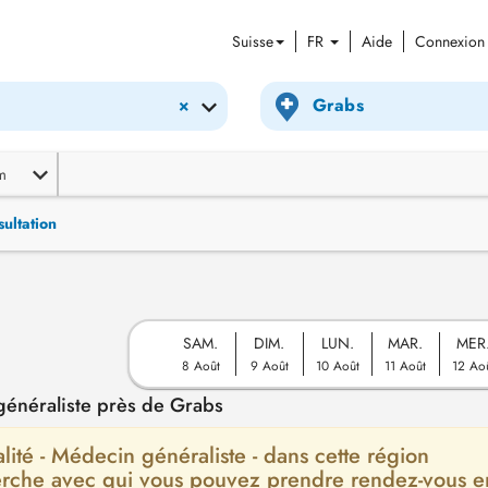
Suisse
FR
Aide
Connexion
×
m
ultation
SAM.
DIM.
LUN.
MAR.
MER
8 Août
9 Août
10 Août
11 Août
12 Ao
énéraliste près de Grabs
alité - Médecin généraliste - dans cette région
herche avec qui vous pouvez prendre rendez-vous e