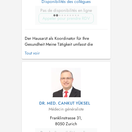
Disponibilités des collègues
Pas de disponibilités en ligne
Appeler pour prendre RDV
Der Hausarzt als Koordinator für Ihre
Gesundheit Meine Tätigkeit umfasst die
langfristige Betreuung von Menschen mit
Tout voir
gesundheitlichen Problemen, ob jung oder alt.
Ausserdem ist es meine Aufgabe, Sie zu den
richtigen Spezialisten weiterzuleiten, damit Sie
schnell und direkt die adäquate fa...
DR. MED. CANKUT YÜKSEL
Médecin généraliste
Franklinstrasse 31,
8050 Zurich