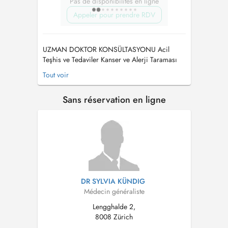
Pas de disponibilités en ligne
Appeler pour prendre RDV
UZMAN DOKTOR KONSÜLTASYONU Acil
Teşhis ve Tedaviler Kanser ve Alerji Taraması
Kalp-Damar Hastalıkları Taraması Gizli Şeker
Tout voir
Hastalığı Taraması Göz Tansiyonu Taraması
Katarakt Taraması Kaş Zayıflığı, Koordinasyo...
Sans réservation en ligne
DR SYLVIA KÜNDIG
Médecin généraliste
Lengghalde 2,
8008 Zürich