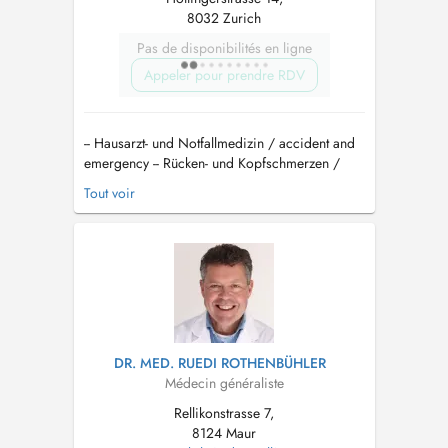
8032 Zurich
Pas de disponibilités en ligne
Appeler pour prendre RDV
-- Hausarzt- und Notfallmedizin / accident and
emergency -- Rücken- und Kopfschmerzen /
Headache -- Bandscheibenvorfälle Hals und
Tout voir
Rücken / Spine -- Hausbesuche und
Hausbetreuung -- Gynäkologische
Jahreskontrolle -- Ultraschalluntersuchungen --
Hautkrankheiten, Ästhetische Dermato...
DR. MED. RUEDI ROTHENBÜHLER
Médecin généraliste
Rellikonstrasse 7,
8124 Maur