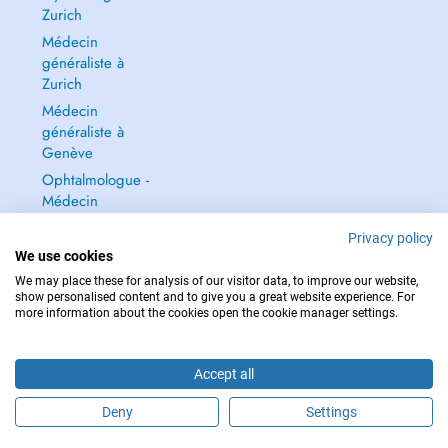
Zurich
Médecin
généraliste à
Zurich
Médecin
généraliste à
Genève
Ophtalmologue -
Médecin
ophtalmologue à
Privacy policy
Zurich
We use cookies
Tout voir →
We may place these for analysis of our visitor data, to improve our website,
show personalised content and to give you a great website experience. For
more information about the cookies open the cookie manager settings.
Accept all
POUR LES URGENCES, CONSULTEZ : 144
Copyright © 2026 - DOCTENA Switzerland GmbH - Hagenholzstrasse 81a, 8050
Deny
Settings
Zürich, Switzerland