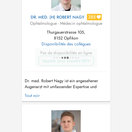
388
DR. MED. (H) ROBERT NAGY
Ophtalmologue - Médecin ophtalmologue
Thurgauerstrasse 105,
8152 Opfikon
Disponibilités des collègues
Pas de disponibilités en ligne
Appeler pour prendre RDV
Dr. med. Robert Nagy ist ein angesehener
Augenarzt mit umfassender Expertise und
fundiertem Wissen in verschiedenen Bereichen
Tout voir
seines Fachgebiets. Er ist spezialisiert auf
Hornhauterkrankungen, Erkrankungen der
Augenlider, Augenentzündungen,
Tränenwegsprobleme, Glaukom,
Neuroophthalmologie und Netzha...