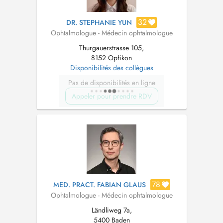
32
DR. STEPHANIE YUN
Ophtalmologue - Médecin ophtalmologue
Thurgauerstrasse 105,
8152 Opfikon
Disponibilités des collègues
Pas de disponibilités en ligne
Appeler pour prendre RDV
78
MED. PRACT. FABIAN GLAUS
Ophtalmologue - Médecin ophtalmologue
Ländliweg 7a,
5400 Baden