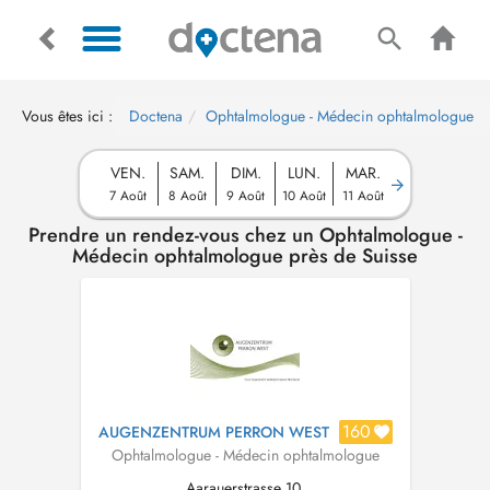
Vous êtes ici :
Doctena
Ophtalmologue - Médecin ophtalmologue
VEN.
SAM.
DIM.
LUN.
MAR.
7 Août
8 Août
9 Août
10 Août
11 Août
Prendre un rendez-vous chez un Ophtalmologue -
Médecin ophtalmologue près de Suisse
160
AUGENZENTRUM PERRON WEST
Ophtalmologue - Médecin ophtalmologue
Aarauerstrasse 10,