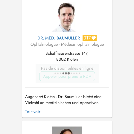
317
DR. MED. BAUMÜLLER
Ophtalmologue - Médecin ophtalmologue
Schaffhauserstrasse 147,
8302 Kloten
Pas de disponibilités en ligne
Appeler pour prendre RDV
Augenarzt Kloten - Dr. Baumüller bietet eine
Vielzahl an medizinischen und operativen
Behandlungen an. Dr. Baumüller ist da, um
Tout voir
Ihnen bei Problemen an den Augen zu helfen.
Als Augenarzt und Ophthalmochirurg ist er
ausgebildet in der Diagnostik und Behandlung
von Beschwerden und Erkrankungen am