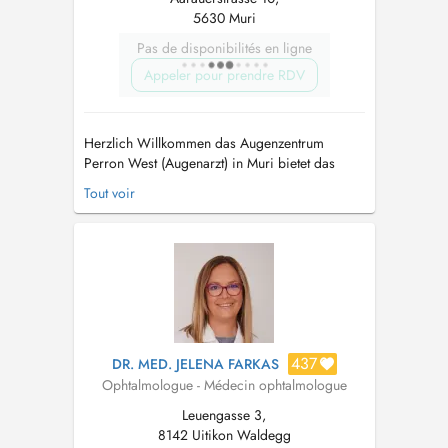
5630 Muri
Pas de disponibilités en ligne
Appeler pour prendre RDV
Herzlich Willkommen das Augenzentrum
Perron West (Augenarzt) in Muri bietet das
gesamte Spektrum
Tout voir
(Augen,Augenprobleme,Augen Notfall) von
Behandlungen und Untersuchungen der
modernen Augenheilkunde an. Unser
zuvorkommendes, freundliches Praxisteam
wird dafür sorgen, dass Sie sich bei uns gut
aufge...
437
DR. MED. JELENA FARKAS
Ophtalmologue - Médecin ophtalmologue
Leuengasse 3,
8142 Uitikon Waldegg