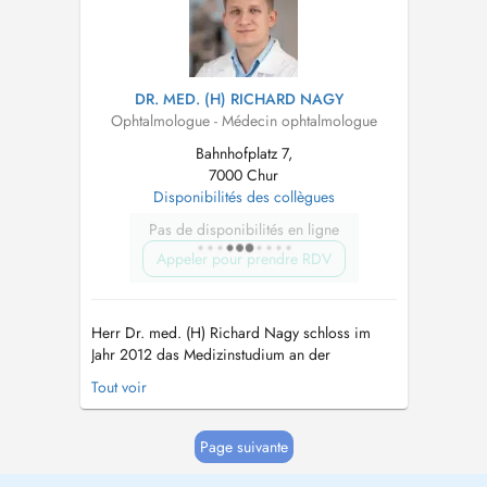
Neuroophthalmologie und Netzha...
DR. MED. (H) RICHARD NAGY
Ophtalmologue - Médecin ophtalmologue
Bahnhofplatz 7,
7000 Chur
Disponibilités des collègues
Pas de disponibilités en ligne
Appeler pour prendre RDV
Herr Dr. med. (H) Richard Nagy schloss im
Jahr 2012 das Medizinstudium an der
Semmelweis Universität in Budapest ab. Sein
Tout voir
Fremdjahr vor der fachspezifischen
Facharztausbildung absolvierte er an der
Chirurgischen Klinik im Zuger Kantonsspital.
Page suivante
Dr. Nagy wurde von August 2013 bis August
2017 an den ...