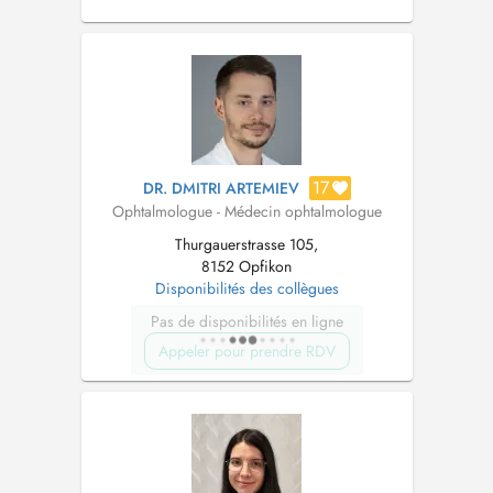
of Ophthalmology F.E.B.O.
17
DR. DMITRI ARTEMIEV
Ophtalmologue - Médecin ophtalmologue
Thurgauerstrasse 105,
8152 Opfikon
Disponibilités des collègues
Pas de disponibilités en ligne
Appeler pour prendre RDV