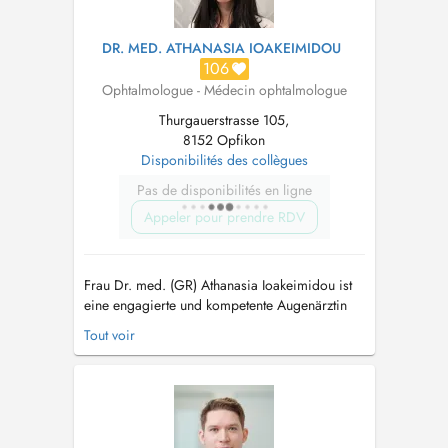
DR. MED. ATHANASIA IOAKEIMIDOU
106
Ophtalmologue - Médecin ophtalmologue
Thurgauerstrasse 105,
8152 Opfikon
Disponibilités des collègues
Pas de disponibilités en ligne
Appeler pour prendre RDV
Frau Dr. med. (GR) Athanasia Ioakeimidou ist
eine engagierte und kompetente Augenärztin
mit fundierter Ausbildung und umfassendem
Tout voir
Wissen im Bereich der Ophthalmologie. Sie
verfügt über besondere Erfahrung in der
Behandlung von Netzhauterkrankungen,
Glaukom, Lid- und Hornhauterkrankungen
sowie entzün...