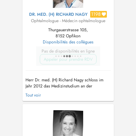
1198
DR. MED. (H) RICHARD NAGY
Ophtalmologue - Médecin ophtalmologue
Thurgauerstrasse 105,
8152 Opfikon
Disponibilités des collègues
Pas de disponibilités en ligne
Appeler pour prendre RDV
Herr Dr. med. (H) Richard Nagy schloss im
Jahr 2012 das Medizinstudium an der
Semmelweis Universität in Budapest ab. Sein
Tout voir
Fremdjahr vor der fachspezifischen
Facharztausbildung absolvierte er an der
Chirurgischen Klinik im Zuger Kantonsspital.
Dr. Nagy wurde von August 2013 bis August
2017 an den ...