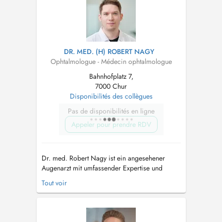
sowie Erkrankungen der Hornh...
DR. MED. (H) ROBERT NAGY
Ophtalmologue - Médecin ophtalmologue
Bahnhofplatz 7,
7000 Chur
Disponibilités des collègues
Pas de disponibilités en ligne
Appeler pour prendre RDV
Dr. med. Robert Nagy ist ein angesehener
Augenarzt mit umfassender Expertise und
fundiertem Wissen in verschiedenen Bereichen
Tout voir
seines Fachgebiets. Er ist spezialisiert auf
Hornhauterkrankungen, Erkrankungen der
Augenlider, Augenentzündungen,
Tränenwegsprobleme, Glaukom,