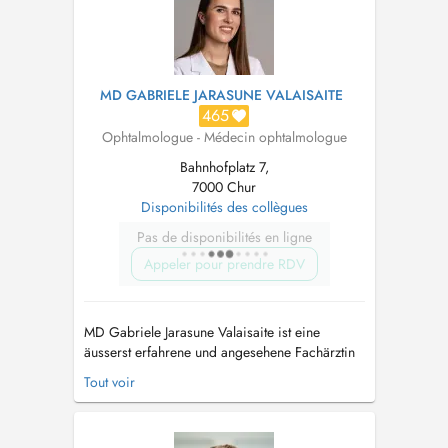
Auge....
MD GABRIELE JARASUNE VALAISAITE
465
Ophtalmologue - Médecin ophtalmologue
Bahnhofplatz 7,
7000 Chur
Disponibilités des collègues
Pas de disponibilités en ligne
Appeler pour prendre RDV
MD Gabriele Jarasune Valaisaite ist eine
äusserst erfahrene und angesehene Fachärztin
für Augenheilkunde. Ihr medizinischer Fokus
Tout voir
liegt auf einer Vielzahl von Augenerkrankungen,
darunter entzündliche Augenerkrankungen wie
Keratitis, Uveitis, Skleritis und Konjunktivitis,