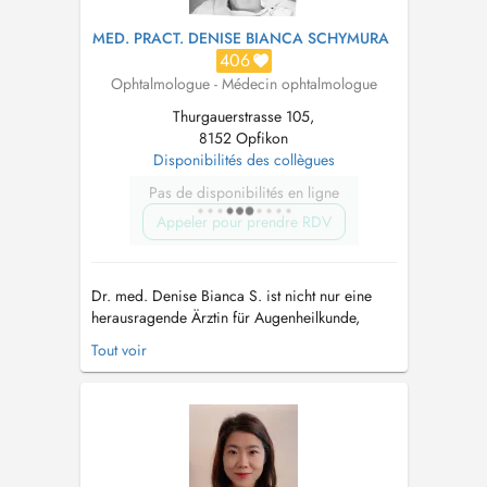
MED. PRACT. DENISE BIANCA SCHYMURA
406
Ophtalmologue - Médecin ophtalmologue
Thurgauerstrasse 105,
8152 Opfikon
Disponibilités des collègues
Pas de disponibilités en ligne
Appeler pour prendre RDV
Dr. med. Denise Bianca S. ist nicht nur eine
herausragende Ärztin für Augenheilkunde,
sondern auch eine Expertin in mehreren
Tout voir
spezialisierten Teilgebieten wie dem vorderen
Augenabschnitt, der Netzhaut, Glaukom,
Kinderaugenheilkunde und Uveitis. Ihre tiefe
Kenntnis und langjährige Erfahrung machen
sie...