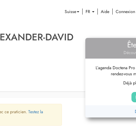
Suisse
FR
Aide
Connexion
LEXANDER-DAVID
Êt
Découv
L’agenda Doctena Pro 
rendez-vous m
Déjà pl
ec ce praticien.
Testez la