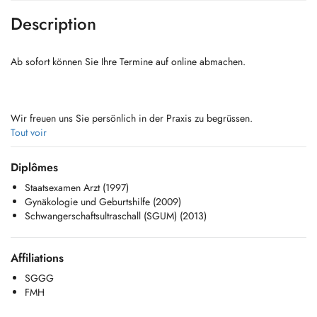
Description
Ab sofort können Sie Ihre Termine auf online abmachen.
Wir freuen uns Sie persönlich in der Praxis zu begrüssen.
Tout voir
Diplômes
Staatsexamen Arzt (1997)
Gynäkologie und Geburtshilfe (2009)
Schwangerschaftsultraschall (SGUM) (2013)
Unser Angebot reicht über hochspezialisierte Fachkompetenz in
Gynäkologie, Geburtshilfe bis hin zur ästhetischen Medizin.
Affiliations
SGGG
FMH
Als weitere Dienstleistung operative Tätigkeit und Geburten als
Belegärztin Neue Frauenklinik Kantonsspital Luzern.