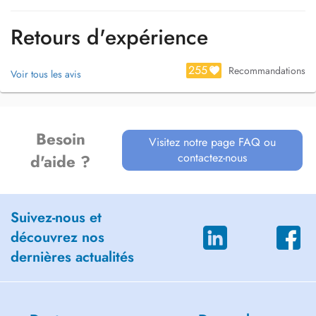
Retours d'expérience
Wünschen Sie mehr Information bitten wir Sie sich direkt mit uns in
255
Verbindung zu setzen.
Recommandations
Voir tous les avis
Besoin
Visitez notre page FAQ ou
contactez-nous
d'aide ?
Suivez-nous et
découvrez nos
dernières actualités