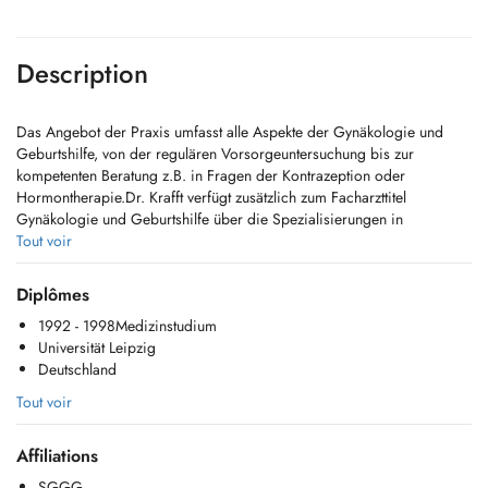
Description
Das Angebot der Praxis umfasst alle Aspekte der Gynäkologie und
Geburtshilfe, von der regulären Vorsorgeuntersuchung bis zur
kompetenten Beratung z.B. in Fragen der Kontrazeption oder
Hormontherapie.Dr. Krafft verfügt zusätzlich zum Facharzttitel
Gynäkologie und Geburtshilfe über die Spezialisierungen in
operativer Gynäkologie und Geburtshilfe und in fetomaternaler
Tout voir
Medizin. Die Qualifikation in der Ultraschalldiagnostik wird durch die
Zertifizierung DEGUM –Stufe II gesichert (Deutsche Gesellschaft für
Diplômes
Ultraschall in der Medizin).
1992 - 1998Medizinstudium
Universität Leipzig
Deutschland
Tout voir
Affiliations
SGGG