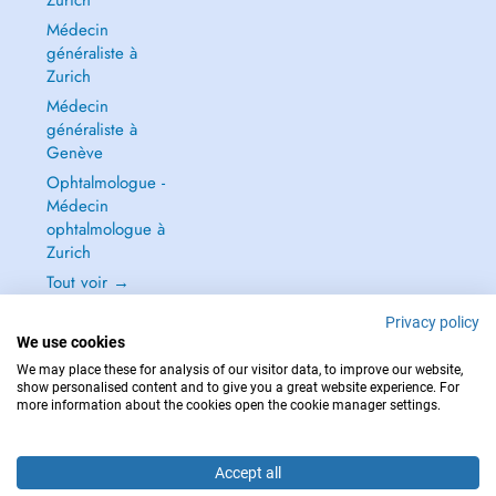
Zurich
Médecin
généraliste à
Zurich
Médecin
généraliste à
Genève
Ophtalmologue -
Médecin
ophtalmologue à
Zurich
Tout voir →
Privacy policy
We use cookies
We may place these for analysis of our visitor data, to improve our website,
show personalised content and to give you a great website experience. For
POUR LES URGENCES, CONSULTEZ : 144
more information about the cookies open the cookie manager settings.
Copyright © 2026 - DOCTENA Switzerland GmbH - Hagenholzstrasse 81a, 8050
Zürich, Switzerland
Accept all