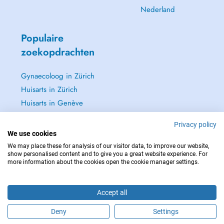
Nederland
Populaire
zoekopdrachten
Gynaecoloog in Zürich
Huisarts in Zürich
Huisarts in Genève
Oftalmoloog - Oogarts
Privacy policy
in Zürich
We use cookies
Zie alle →
We may place these for analysis of our visitor data, to improve our website,
show personalised content and to give you a great website experience. For
more information about the cookies open the cookie manager settings.
Accept all
NEEM IN GEVAL VAN NOOD CONTACT OP MET : 144
Copyright © 2026 - DOCTENA Switzerland GmbH - Hagenholzstrasse 81a, 8050
Deny
Settings
Zürich, Switzerland