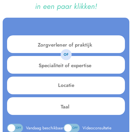
in een paar klikken!
OF
Specialiteit
of
expertise
Locatie
Language:
Vandaag beschikbaar
Videoconsultatie
ON
OFF
ON
OFF