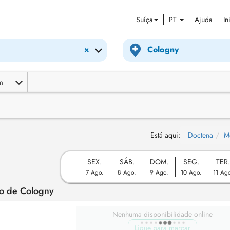
Suíça
PT
Ajuda
In
×
m
Está aqui:
Doctena
M
SEX.
SÁB.
DOM.
SEG.
TER
7 Ago.
8 Ago.
9 Ago.
10 Ago.
11 Ag
to de Cologny
Nenhuma disponibilidade online
Ligue para marcar