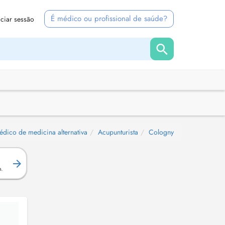
É médico ou profissional de saúde?
iciar sessão
édico de medicina alternativa
Acupunturista
Cologny
.
o.