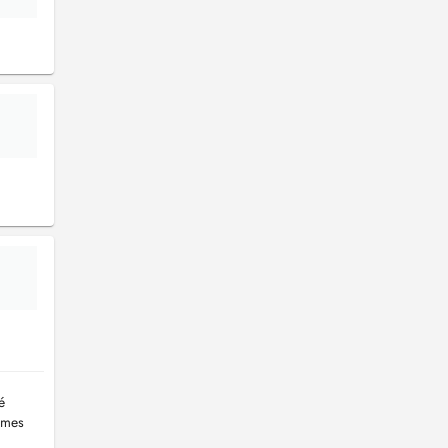
é
 mes