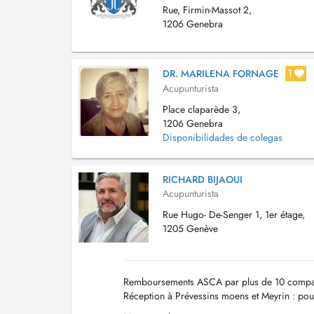
Rue, Firmin-Massot 2,
1206 Genebra
1
DR. MARILENA FORNAGE
Acupunturista
Place claparède 3,
1206 Genebra
Disponibilidades de colegas
RICHARD BIJAOUI
Acupunturista
Rue Hugo- De-Senger 1, 1er étage,
1205 Genève
Remboursements ASCA par plus de 10 compagn
Réception à Prévessins moens et Meyrin : po
rendez vous à Meyrin pas de soucis pour les fr