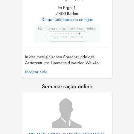
Im Ergel 1,
5400 Baden
Disponibilidades de colegas
Nenhuma disponibilidade online
Ligue para marcar
In der medizinischen Sprechstunde des
Ärztezentrums Limmatfeld werden Walk-in-
Patienten sowie auch Patienten welche uns als
Mostrar tudo
Hausarzt aufsuchen behandelt. Im Rahmen der
medizinischen Sprechstunde bieten wir Ihnen
Sem marcação online
ein breites medizinisches Leistungsangebot im
Bereich der Allgemein- und Hausarztmedi...