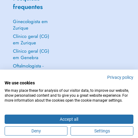
frequentes
Ginecologista em
Zurique
Clínico geral (CG)
em Zurique
Clínico geral (CG)
em Genebra
Oftalmologista -
Médico dos olhos
Privacy policy
em Zurique
We use cookies
Mostrar tudo →
We may place these for analysis of our visitor data, to improve our website,
show personalised content and to give you a great website experience. For
more information about the cookies open the cookie manager settings.
Accept all
EM CASO DE EMERGÊNCIA, CONTACTE : 144
Copyright © 2026 - DOCTENA Switzerland GmbH - Hagenholzstrasse 81a, 8050
Deny
Settings
Zürich, Switzerland