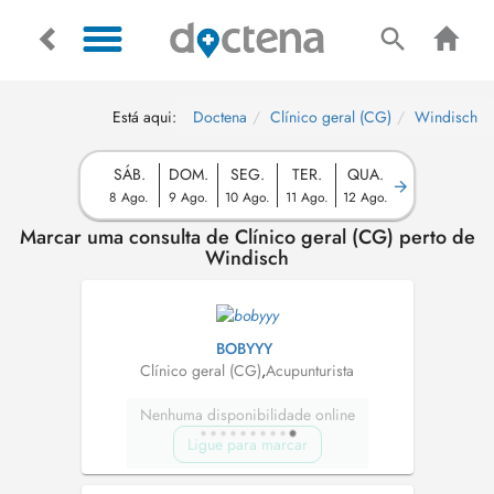
Está aqui:
Doctena
Clínico geral (CG)
Windisch
SÁB.
DOM.
SEG.
TER.
QUA.
8 Ago.
9 Ago.
10 Ago.
11 Ago.
12 Ago.
Marcar uma consulta de Clínico geral (CG) perto de
Windisch
BOBYYY
Clínico geral (CG)
,
Acupunturista
Nenhuma disponibilidade online
Ligue para marcar