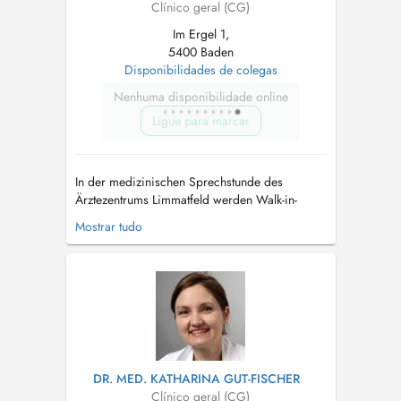
Clínico geral (CG)
Im Ergel 1,
5400 Baden
Disponibilidades de colegas
Nenhuma disponibilidade online
Ligue para marcar
In der medizinischen Sprechstunde des
Ärztezentrums Limmatfeld werden Walk-in-
Patienten sowie auch Patienten welche uns als
Mostrar tudo
Hausarzt aufsuchen behandelt. Im Rahmen der
medizinischen Sprechstunde bieten wir Ihnen
ein breites medizinisches Leistungsangebot im
Bereich der Allgemein- und Hausarztmedi...
DR. MED. KATHARINA GUT-FISCHER
Clínico geral (CG)