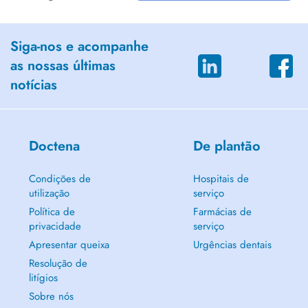
alle Karzinomoperationen gynäkologischer Tumore nach der Leitlinien
der SGGG sowohl laparoskopisch als auch chirurgisch
Senologie:
Siga-nos e acompanhe
Alle brusterhaltenden und ablativen Methoden bei Mammakarzinom,
as nossas últimas
Sentinel-Node-Biopsie
notícias
Mammareduktionsplastik
Augmentationen
Doctena
De plantão
Condições de
Hospitais de
utilização
serviço
Política de
Farmácias de
privacidade
serviço
Apresentar queixa
Urgências dentais
Resolução de
litígios
Sobre nós