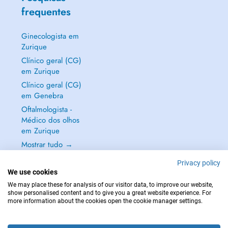
frequentes
Ginecologista em
Zurique
Clínico geral (CG)
em Zurique
Clínico geral (CG)
em Genebra
Oftalmologista -
Médico dos olhos
em Zurique
Mostrar tudo →
Privacy policy
We use cookies
We may place these for analysis of our visitor data, to improve our website,
show personalised content and to give you a great website experience. For
EM CASO DE EMERGÊNCIA, CONTACTE : 144
more information about the cookies open the cookie manager settings.
Copyright © 2026 - DOCTENA Switzerland GmbH - Hagenholzstrasse 81a, 8050
Zürich, Switzerland