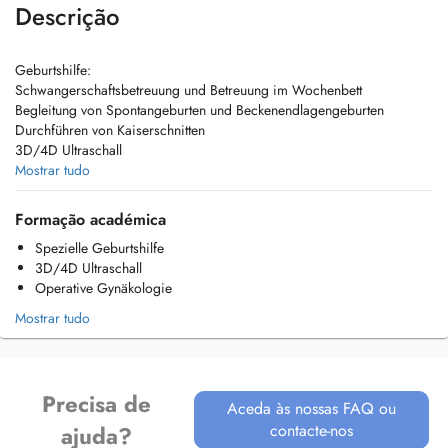
Descrição
Geburtshilfe:
Schwangerschaftsbetreuung und Betreuung im Wochenbett
Begleitung von Spontangeburten und Beckenendlagengeburten
Durchführen von Kaiserschnitten
3D/4D Ultraschall
Mostrar tudo
Gynäkologie:
Alle gynäkologischen Standartoperationen (komplettes operatives
Formação académica
Fachgebiet)
Spezielle Geburtshilfe
Hysteroskopische Resektionen von Myomen und Polypen,
3D/4D Ultraschall
Septumresektionen usw.
Operative Gynäkologie
Diagnostische Laparoskopien zur Abklärung unklarer
Unterbauchschmerzen, Chromopertubation, Sterilitätsabklärung,
Mostrar tudo
Sterilisationen usw.
Operative Laparoskopien z.B. zur Myomenukleation,
Endometriosesanierung, Adnektomie, Ovarialzystenentfernung usw.
alle Methoden der Gebärmutterentfernung (vaginal, abdominal, LAVH,
Precisa de
Aceda às nossas FAQ ou
LASH, TLH)
contacte-nos
alle Inkontinenzeingriffe
ajuda?