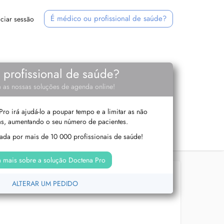
É médico ou profissional de saúde?
iciar sessão
e profissional de saúde?
 as nossas soluções de agenda online!
ro irá ajudá-lo a poupar tempo e a limitar as não
s, aumentando o seu número de pacientes.
izada por mais de 10 000 profissionais de saúde!
 mais sobre a solução Doctena Pro
ALTERAR UM PEDIDO