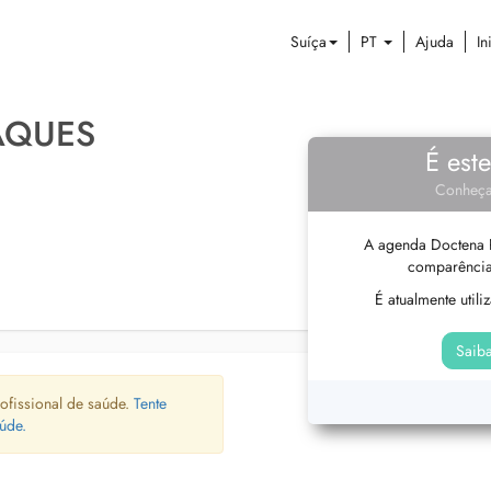
Suíça
PT
Ajuda
In
AQUES
É est
Conheça
A agenda Doctena P
comparência
É atualmente util
Saiba
ofissional de saúde.
Tente
úde.