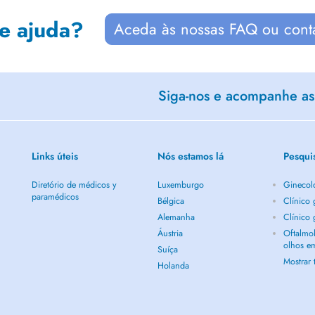
de ajuda?
Aceda às nossas FAQ ou cont
Siga-nos e acompanhe as 
Links úteis
Nós estamos lá
Pesqui
Diretório de médicos y
Luxemburgo
Ginecol
paramédicos
Bélgica
Clínico
Alemanha
Clínico
Áustria
Oftalmol
olhos e
Suíça
Mostrar
Holanda