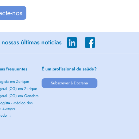
acte-nos
nossas últimas notícias
sas frequentes
É um profissional de saúde?
ogista em Zurique
Subscrever à Doctena
 geral (CG) em Zurique
 geral (CG) em Genebra
ogista - Médico dos
m Zurique
 tudo →