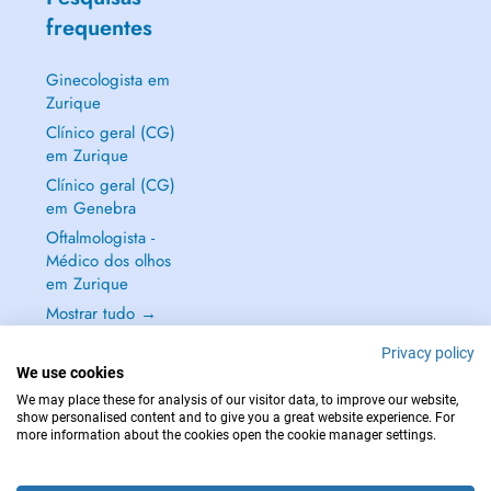
frequentes
Ginecologista em
Zurique
Clínico geral (CG)
em Zurique
Clínico geral (CG)
em Genebra
Oftalmologista -
Médico dos olhos
em Zurique
Mostrar tudo →
Privacy policy
We use cookies
We may place these for analysis of our visitor data, to improve our website,
show personalised content and to give you a great website experience. For
EM CASO DE EMERGÊNCIA, CONTACTE : 144
more information about the cookies open the cookie manager settings.
Copyright © 2026 - DOCTENA Switzerland GmbH - Hagenholzstrasse 81a, 8050
Zürich, Switzerland