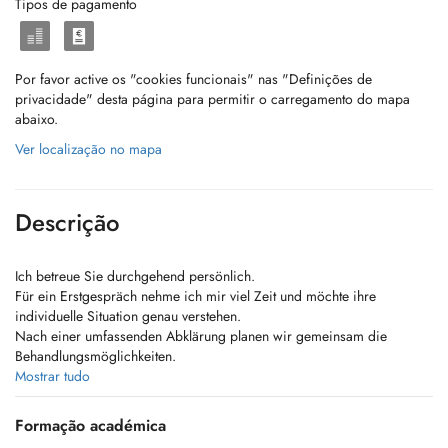
Tipos de pagamento
Por favor active os "cookies funcionais" nas "Definições de
privacidade" desta página para permitir o carregamento do mapa
abaixo.
Ver localização no mapa
Descrição
Ich betreue Sie durchgehend persönlich.
Für ein Erstgespräch nehme ich mir viel Zeit und möchte ihre
individuelle Situation genau verstehen.
Nach einer umfassenden Abklärung planen wir gemeinsam die
Behandlungsmöglichkeiten.
Mostrar tudo
In unserer Praxis bieten wir Leistungen aus dem gesamten Spektrum
der Frauenheilkunde an.
Formação académica