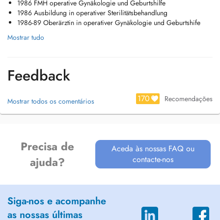
1986 FMH operative Gynäkologie und Geburtshilfe
Für ambulante und stationäre Operationen bin ich Belegärztin an
1986 Ausbildung in operativer Sterilitätsbehandlung
folgenden Kliniken:
1986-89 Oberärztin in operativer Gynäkologie und Geburtshife
- OVA-IVF clinic
Mostrar tudo
- Klinik Hirslanden
- Spital Zollikerberg
- Klinik Pyramide
Feedback
170
Recomendações
Mostrar todos os comentários
Precisa de
Aceda às nossas FAQ ou
contacte-nos
ajuda?
Siga-nos e acompanhe
as nossas últimas