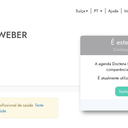
Suíça
PT
Ajuda
In
WEBER
É est
Conheça
A agenda Doctena P
comparência
É atualmente util
Saiba
ofissional de saúde.
Tente
úde.