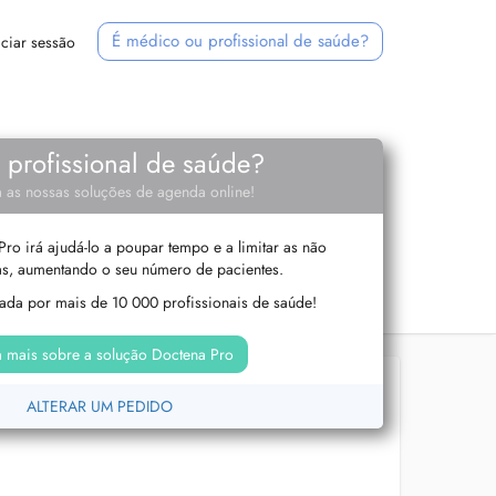
É médico ou profissional de saúde?
iciar sessão
e profissional de saúde?
 as nossas soluções de agenda online!
ro irá ajudá-lo a poupar tempo e a limitar as não
s, aumentando o seu número de pacientes.
izada por mais de 10 000 profissionais de saúde!
 mais sobre a solução Doctena Pro
ALTERAR UM PEDIDO