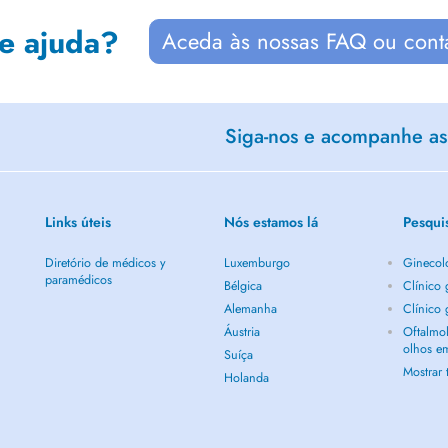
de ajuda?
Aceda às nossas FAQ ou cont
Siga-nos e acompanhe as 
Links úteis
Nós estamos lá
Pesqui
Diretório de médicos y
Luxemburgo
Ginecol
paramédicos
Bélgica
Clínico
Alemanha
Clínico
Áustria
Oftalmol
olhos e
Suíça
Mostrar
Holanda