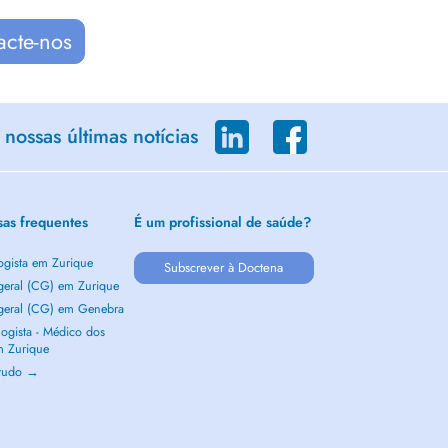
acte-nos
nossas últimas notícias
sas frequentes
É um profissional de saúde?
ogista em Zurique
Subscrever à Doctena
 geral (CG) em Zurique
 geral (CG) em Genebra
ogista - Médico dos
m Zurique
 tudo →