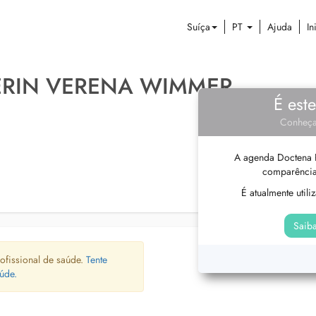
Suíça
PT
Ajuda
In
ERIN VERENA WIMMER
É est
Conheça
A agenda Doctena P
comparência
É atualmente util
Saiba
ofissional de saúde.
Tente
úde.