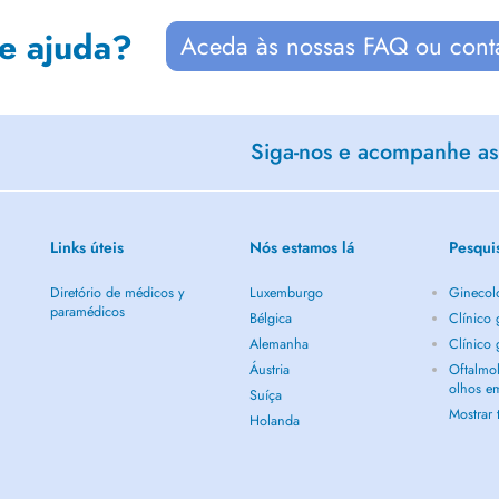
de ajuda?
Aceda às nossas FAQ ou cont
Siga-nos e acompanhe as 
Links úteis
Nós estamos lá
Pesqui
Diretório de médicos y
Luxemburgo
Ginecol
paramédicos
Bélgica
Clínico
Alemanha
Clínico
Áustria
Oftalmol
olhos e
Suíça
Mostrar
Holanda