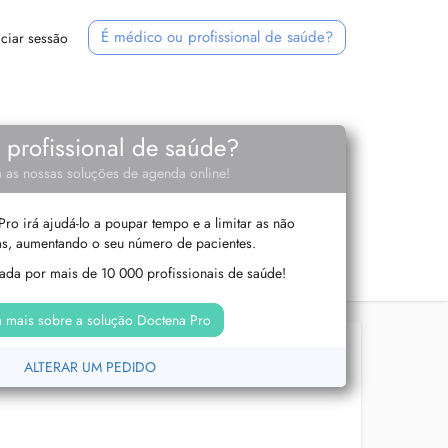
É médico ou profissional de saúde?
iciar sessão
e profissional de saúde?
 as nossas soluções de agenda online!
ro irá ajudá-lo a poupar tempo e a limitar as não
s, aumentando o seu número de pacientes.
izada por mais de 10 000 profissionais de saúde!
 mais sobre a solução Doctena Pro
ALTERAR UM PEDIDO