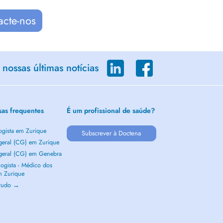
acte-nos
nossas últimas notícias
sas frequentes
É um profissional de saúde?
ogista em Zurique
Subscrever à Doctena
 geral (CG) em Zurique
 geral (CG) em Genebra
ogista - Médico dos
m Zurique
 tudo →