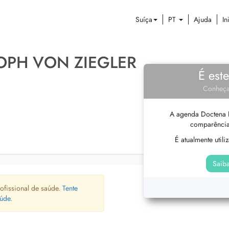
Suíça
PT
Ajuda
In
OPH VON ZIEGLER
É est
Conheça
A agenda Doctena P
comparência
É atualmente util
Saiba
ofissional de saúde.
Tente
úde.