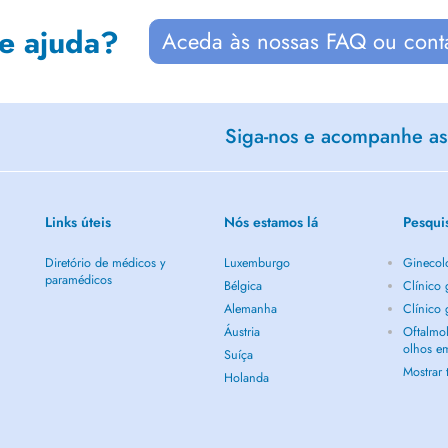
de ajuda?
Aceda às nossas FAQ ou cont
Siga-nos e acompanhe as 
Links úteis
Nós estamos lá
Pesqui
Diretório de médicos y
Luxemburgo
Ginecol
paramédicos
Bélgica
Clínico
Alemanha
Clínico
Áustria
Oftalmol
olhos e
Suíça
Mostrar
Holanda