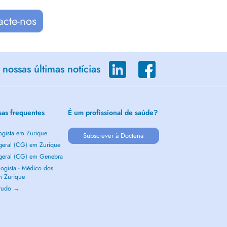
acte-nos
nossas últimas notícias
sas frequentes
É um profissional de saúde?
ogista em Zurique
Subscrever à Doctena
 geral (CG) em Zurique
 geral (CG) em Genebra
ogista - Médico dos
m Zurique
 tudo →