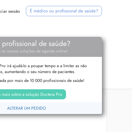
É médico ou profissional de saúde?
iciar sessão
e profissional de saúde?
 as nossas soluções de agenda online!
ro irá ajudá-lo a poupar tempo e a limitar as não
s, aumentando o seu número de pacientes.
izada por mais de 10 000 profissionais de saúde!
 mais sobre a solução Doctena Pro
ALTERAR UM PEDIDO