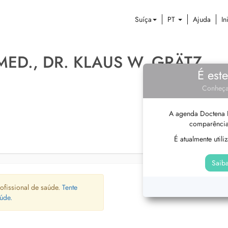
Suíça
PT
Ajuda
In
MED., DR. KLAUS W. GRÄTZ
É est
Conheça
A agenda Doctena P
comparência
É atualmente util
Saiba
ofissional de saúde.
Tente
úde.