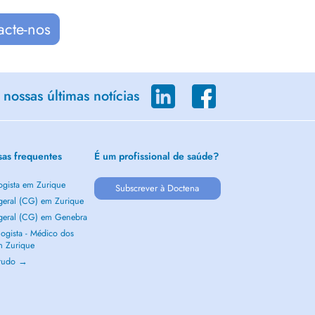
acte-nos
nossas últimas notícias
sas frequentes
É um profissional de saúde?
ogista em Zurique
Subscrever à Doctena
 geral (CG) em Zurique
 geral (CG) em Genebra
ogista - Médico dos
m Zurique
 tudo →