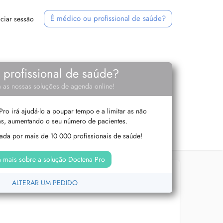
É médico ou profissional de saúde?
iciar sessão
e profissional de saúde?
 as nossas soluções de agenda online!
ro irá ajudá-lo a poupar tempo e a limitar as não
s, aumentando o seu número de pacientes.
izada por mais de 10 000 profissionais de saúde!
 mais sobre a solução Doctena Pro
ALTERAR UM PEDIDO