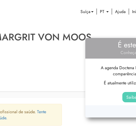
Suíça
PT
Ajuda
In
 MARGRIT VON MOOS
É est
Conheça
A agenda Doctena P
comparência
É atualmente util
Saiba
ofissional de saúde.
Tente
úde.