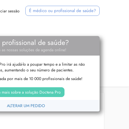
É médico ou profissional de saúde?
iciar sessão
e profissional de saúde?
 as nossas soluções de agenda online!
ro irá ajudá-lo a poupar tempo e a limitar as não
s, aumentando o seu número de pacientes.
izada por mais de 10 000 profissionais de saúde!
 mais sobre a solução Doctena Pro
ALTERAR UM PEDIDO