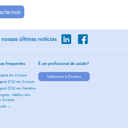
acte-nos
nossas últimas notícias
sas frequentes
É um profissional de saúde?
ogista em Zurique
Subscrever à Doctena
 geral (CG) em Zurique
 geral (CG) em Genebra
ogista - Médico dos
m Zurique
 tudo →