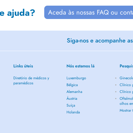
de ajuda?
Aceda às nossas FAQ ou cont
Siga-nos e acompanhe as 
Links úteis
Nós estamos lá
Pesqui
Diretório de médicos y
Luxemburgo
Ginecol
paramédicos
Bélgica
Clínico
Alemanha
Clínico
Áustria
Oftalmol
olhos e
Suíça
Mostrar
Holanda