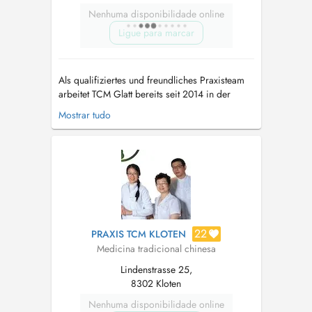
Nenhuma disponibilidade online
Ligue para marcar
Als qualifiziertes und freundliches Praxisteam
arbeitet TCM Glatt bereits seit 2014 in der
Region. 2018 eröffnete das Unternehmen am
Mostrar tudo
Richtiplatz in Wallisellen ein modernes
Praxiszentrum. 2019 kam ein Standort in
Schwamendingen hinzu. Mit der Praxis in
Stettbach Mitte wird TCM Glatt bereits die drit...
22
PRAXIS TCM KLOTEN
Medicina tradicional chinesa
Lindenstrasse 25,
8302 Kloten
Nenhuma disponibilidade online