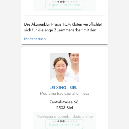
Ligue para marcar
Die Akupunktur Praxis TCM Kloten verpflichtet
sich für die enge Zusammenarbeit mit den
HausärztInnen und den Spezialisten, um die
Mostrar tudo
Vorteile der Naturmedizin mit der modernen
Schulmedizin zu verbinden. Unser Angebot -
Akupunktur, Ohrakupunktur, Akupressur -
Schröpfen, Moxa - Tuina Massage, Thai ...
LEI XING - BIEL
Medicina tradicional chinesa
Zentralstrasse 66,
2503 Biel
Nenhuma disponibilidade online
Ligue para marcar