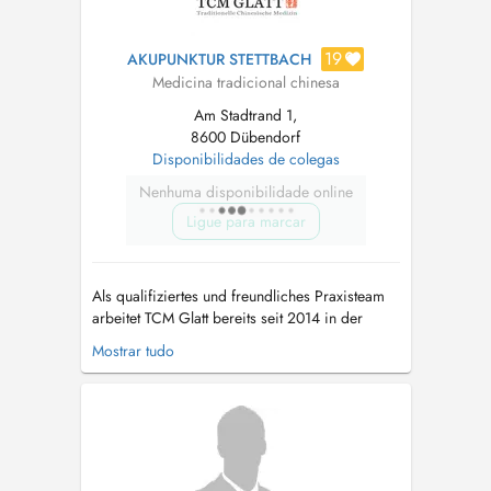
19
AKUPUNKTUR STETTBACH
Medicina tradicional chinesa
Am Stadtrand 1,
8600 Dübendorf
Disponibilidades de colegas
Nenhuma disponibilidade online
Ligue para marcar
Als qualifiziertes und freundliches Praxisteam
arbeitet TCM Glatt bereits seit 2014 in der
Region. 2018 eröffnete das Unternehmen am
Mostrar tudo
Richtiplatz in Wallisellen ein modernes
Praxiszentrum. 2019 kam ein Standort in
Schwamendingen hinzu. Mit der Praxis in
Stettbach Mitte wird TCM Glatt bereits die drit...