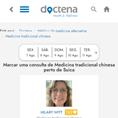
Está aqui:
Doctena
Médico de medicina alternativa
Medicina tradicional chinesa
SEX.
SÁB.
DOM.
SEG.
TER.
7 Ago.
8 Ago.
9 Ago.
10 Ago.
11 Ago.
Marcar uma consulta de Medicina tradicional chinesa
perto de Suica
163
HILARY WITT
Medicina tradicional chinesa