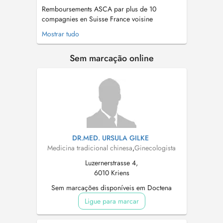
Remboursements ASCA par plus de 10
compagnies en Suisse France voisine
remboursements par certains mutuelles santé
Mostrar tudo
Réception à Prévessins moens et Meyrin : pour
des raisons de commodités et locaux plus
Sem marcação online
médicaux je préfère regrouper mes rendez
vous à Meyrin pas de soucis pour les
frontaliers qui on...
DR.MED. URSULA GILKE
Medicina tradicional chinesa
,
Ginecologista
Luzernerstrasse 4,
6010 Kriens
Sem marcações disponíveis em Doctena
Ligue para marcar