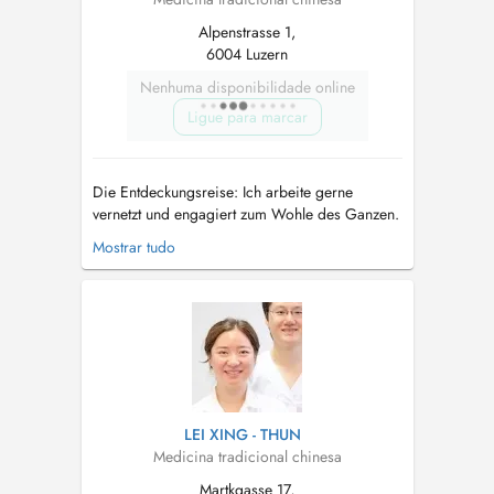
Alpenstrasse 1,
6004 Luzern
Nenhuma disponibilidade online
Ligue para marcar
Die Entdeckungsreise: Ich arbeite gerne
vernetzt und engagiert zum Wohle des Ganzen.
Es freut mich, die Menschen die mich inspiriert
Mostrar tudo
haben, in den Kursen und ins CO-CHI-NG@ zu
integrieren. Meinen reichhaltigen
Erfahrungsschatz biete ich Ihnen an, und eine
Einladung zu einem belebenden Austausch.
Ic...
LEI XING - THUN
Medicina tradicional chinesa
Martkgasse 17,