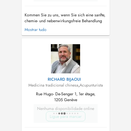
Kommen Sie zu uns, wenn Sie sich eine sanfte,
chemie- und nebenwirkungsfreie Behandlung
wünschen. Kommen Sie ebenfalls zu uns, wenn
Mostrar tudo
Sie an einer schwer diagnostizierbaren
Krankheit leiden und wenn Sie Energie tanken
möchten. Wir geben Ihnen gerne Ratschläge,
wie Sie sich gesund ernähren und sich sel...
RICHARD BIJAOUI
Medicina tradicional chinesa
,
Acupunturista
Rue Hugo- De-Senger 1, 1er étage,
1205 Genève
Nenhuma disponibilidade online
Ligue para marcar