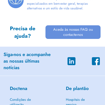
especializados em bem-estar geral, terapias
alternativas e um estilo de vida saudável.
Precisa de
Aceda às nossas FAQ ou
contacte-nos
ajuda?
Siga-nos e acompanhe
as nossas últimas
notícias
Doctena
De plantão
Condições de
Hospitais de
utilização
serviço