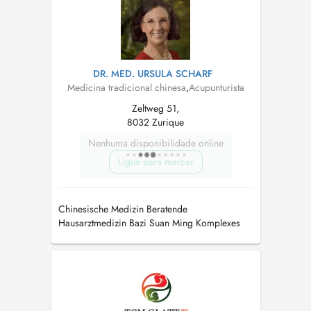
DR. MED. URSULA SCHARF
Medicina tradicional chinesa
,
Acupunturista
Zeltweg 51,
8032 Zurique
Nenhuma disponibilidade online
Ligue para marcar
Chinesische Medizin Beratende
Hausarztmedizin Bazi Suan Ming Komplexes
energetisches Wissen der letzten 3000 Jahre: