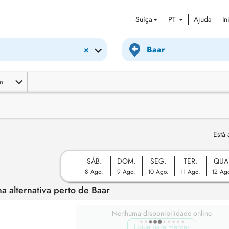
Suíça
PT
Ajuda
In
×
m
Está 
SÁB.
DOM.
SEG.
TER.
QUA
8 Ago.
9 Ago.
10 Ago.
11 Ago.
12 Ag
 alternativa perto de Baar
Nenhuma disponibilidade online
Ligue para marcar