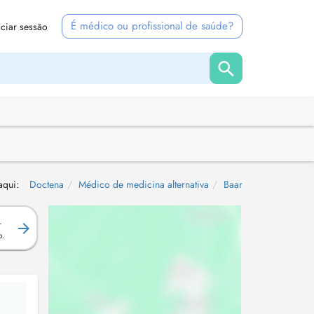
É médico ou profissional de saúde?
iciar sessão
aqui:
Doctena
Médico de medicina alternativa
Baar
.
o.