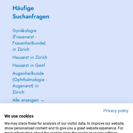
Häufige
Suchanfragen
Gynäkologie
(Frauenarzt -
Frauenheilkunde)
in Zürich
Hausarzt in Zürich
Hausarzt in Genf
Augenheilkunde
(Ophthalmologie -
Augenarzt) in
Zürich
Alle anzeigen →
Privacy policy
We use cookies
We may place these for analysis of our visitor data, to improve our website,
show personalised content and to give you a great website experience. For
IM NOTFALL WENDEN SIE SICH AN : 144