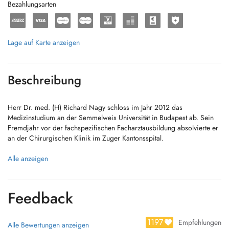
Bezahlungsarten
Lage auf Karte anzeigen
Beschreibung
Herr Dr. med. (H) Richard Nagy schloss im Jahr 2012 das
Medizinstudium an der Semmelweis Universität in Budapest ab. Sein
Fremdjahr vor der fachspezifischen Facharztausbildung absolvierte er
an der Chirurgischen Klinik im Zuger Kantonsspital.
Dr. Nagy wurde von August 2013 bis August 2017 an den
Alle anzeigen
Augenklinken im Kantonsspital Aarau, am Universitätsspital Basel und
den Pallas Kliniken von international anerkannten Professoren wie Prof.
Killer, Prof. Scholl und Prof. Gerding zum Facharzt für
Feedback
Ophthalmologie (Augenheilkunde) ausgebildet. Er arbeitete bis
Dezember 2017 als Facharzt für Ophthalmologie an den Pallas Kliniken
in Olten.
1197
Empfehlungen
Alle Bewertungen anzeigen