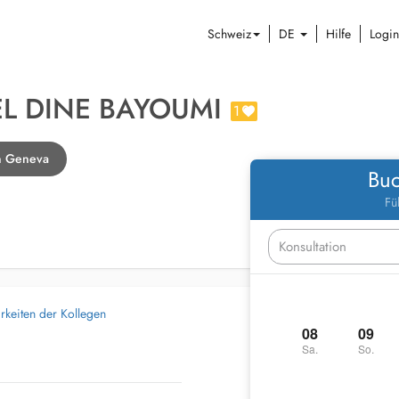
Schweiz
DE
Hilfe
Login
EL DINE BAYOUMI
1
n Geneva
Buc
Fü
rkeiten der Kollegen
08
09
Sa.
So.