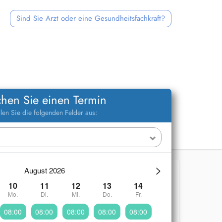
Sind Sie Arzt oder eine Gesundheitsfachkraft?
hen Sie einen Termin
llen Sie die folgenden Felder aus:
>
August 2026
10
11
12
13
14
Mo.
Di.
Mi.
Do.
Fr.
08:00
08:00
08:00
08:00
08:00