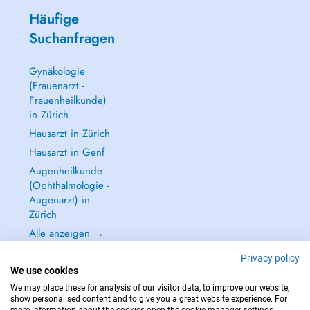
Häufige
Suchanfragen
Gynäkologie
(Frauenarzt -
Frauenheilkunde)
in Zürich
Hausarzt in Zürich
Hausarzt in Genf
Augenheilkunde
(Ophthalmologie -
Augenarzt) in
Zürich
Alle anzeigen →
Privacy policy
We use cookies
We may place these for analysis of our visitor data, to improve our website,
show personalised content and to give you a great website experience. For
IM NOTFALL WENDEN SIE SICH AN : 144