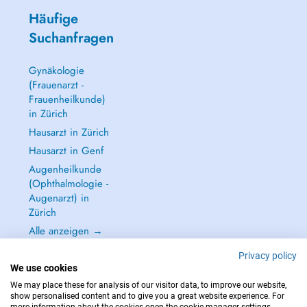
Häufige
Suchanfragen
Gynäkologie
(Frauenarzt -
Frauenheilkunde)
in Zürich
Hausarzt in Zürich
Hausarzt in Genf
Augenheilkunde
(Ophthalmologie -
Augenarzt) in
Zürich
Alle anzeigen →
Privacy policy
We use cookies
We may place these for analysis of our visitor data, to improve our website,
show personalised content and to give you a great website experience. For
IM NOTFALL WENDEN SIE SICH AN : 144