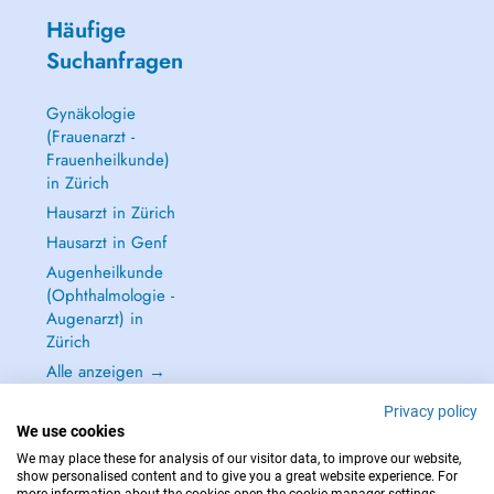
Häufige
Suchanfragen
Gynäkologie
(Frauenarzt -
Frauenheilkunde)
in Zürich
Hausarzt in Zürich
Hausarzt in Genf
Augenheilkunde
(Ophthalmologie -
Augenarzt) in
Zürich
Alle anzeigen →
Privacy policy
We use cookies
We may place these for analysis of our visitor data, to improve our website,
show personalised content and to give you a great website experience. For
IM NOTFALL WENDEN SIE SICH AN : 144