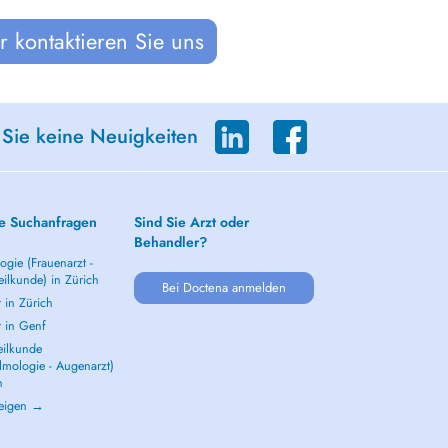
 kontaktieren Sie uns
 Sie keine Neuigkeiten
e Suchanfragen
Sind Sie Arzt oder
Behandler?
gie (Frauenarzt -
ilkunde) in Zürich
Bei Doctena anmelden
 in Zürich
t in Genf
ilkunde
lmologie - Augenarzt)
h
zeigen →