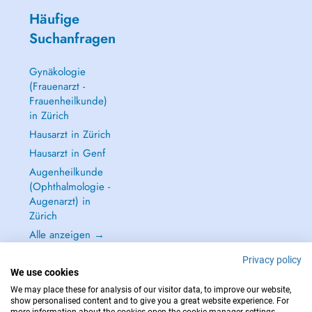
Häufige
Suchanfragen
Gynäkologie
(Frauenarzt -
Frauenheilkunde)
in Zürich
Hausarzt in Zürich
Hausarzt in Genf
Augenheilkunde
(Ophthalmologie -
Augenarzt) in
Zürich
Alle anzeigen →
Privacy policy
We use cookies
We may place these for analysis of our visitor data, to improve our website,
show personalised content and to give you a great website experience. For
IM NOTFALL WENDEN SIE SICH AN : 144