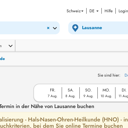
Schweiz
DE
Hilfe
Login
×
m
nde
Sie sind hier:
D
FR.
SA.
SO.
MO.
DI.
7 Aug.
8 Aug.
9 Aug.
10 Aug.
11 Au
Termin in der Nähe von Lausanne buchen
ialisierung - Hals-Nasen-Ohren-Heilkunde (HNO) - in
uchkriterien, bei dem Sie online Termine buchen