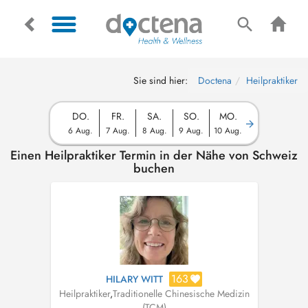
Sie sind hier:
Doctena
Heilpraktiker
DO.
FR.
SA.
SO.
MO.
6 Aug.
7 Aug.
8 Aug.
9 Aug.
10 Aug.
Einen Heilpraktiker Termin in der Nähe von Schweiz
buchen
163
HILARY WITT
Heilpraktiker
,
Traditionelle Chinesische Medizin
(TCM)