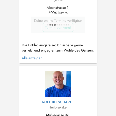
Alpenstrasse 1,
6004 Luzern
Keine online Termine verfügbar
Termin per Anruf
Die Entdeckungsreise: Ich arbeite gerne
vernetzt und engagiert zum Wohle des Ganzen.
Es freut mich, die Menschen die mich inspiriert
Alle anzeigen
haben, in den Kursen und ins CO-CHI-NG@ zu
integrieren. Meinen reichhaltigen
Erfahrungsschatz biete ich Ihnen an, und eine
Einladung zu einem belebenden Austausch.
Ic...
ROLF BETSCHART
Heilpraktiker
Mühlegasse 36,