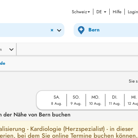
Schweiz
DE
Hilfe
Login
×
m
nde
Sie s
SA.
SO.
MO.
DI.
MI.
8 Aug.
9 Aug.
10 Aug.
11 Aug.
12 Au
 in der Nähe von Bern buchen
lisierung - Kardiologie (Herzspezialist) - in dieser
terien, bei dem Sie online Termine buchen können.