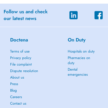
Urogynäkologische Zertifizierung AGUB I
Follow us and check
Fähigkeitsausweis Schwangerschaftsultraschall SGUM
our latest news
Fähigkeitsausweis Mammasonographie SGUM
Zertifizierter MIBB Operateur (Vakuumbiopsien)
Doctena
On Duty
2013 Schwerpunkt Operative Gynäkologie und Geburtshilfe FMH
Facharzttitel Gynäkologie und Geburtshilfe FMH
Terms of use
Hospitals on duty
2004 Medizinstudium Universität Zürich, Staatsexamen
Privacy policy
Pharmacies on
MITGLIEDSCHAFTEN
duty
File complaint
Dental
Dispute resolution
Schweizerische Gesellschaft für Gynäkologie und Geburtshilfe, SGGG
emergencies
Verbindung der Schweizer Ärztinnen und Ärzte, FMH
About us
Arbeitsgemeinschaft für Urogynäkologie und Beckenbodenpathologie,
Press
AUG
Blog
Arbeitsgemeinschaft für Urogynäkologie und plastische
Beckenbodenrekonstruktion, AGUB
Careers
International Urogynecological Association, IUGA
Contact us
Schweizerische Gesellschaft für Ultraschall in der Medizin