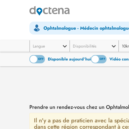
Ophtalmologue - Médecin ophtalmologu
Langue
Disponibilités
10k
Disponible aujourd’hui
Vidéo cons
ON
OFF
ON
OFF
Prendre un rendez-vous chez un Ophtalmo
Il n'y a pas de praticien avec la spé
dans cette région correspondant à ce