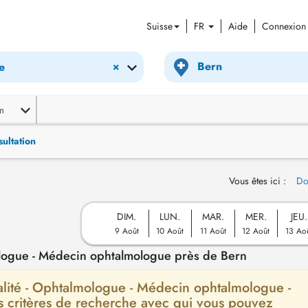
Suisse
FR
Aide
Connexion
×
e
m
ultation
Vous êtes ici :
Do
DIM.
LUN.
MAR.
MER.
JEU.
9 Août
10 Août
11 Août
12 Août
13 Ao
logue - Médecin ophtalmologue près de Bern
cialité - Ophtalmologue - Médecin ophtalmologue -
s critères de recherche avec qui vous pouvez