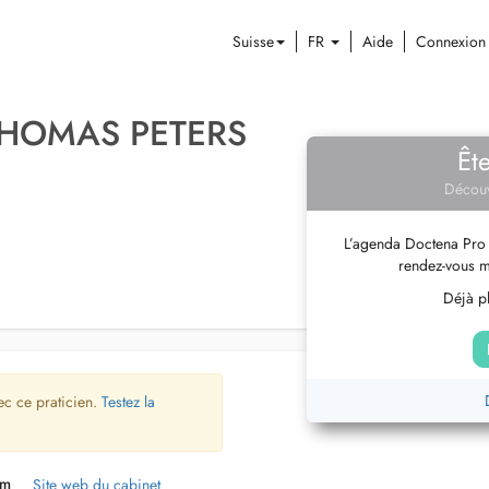
Suisse
FR
Aide
Connexion
THOMAS PETERS
Êt
Découv
L’agenda Doctena Pro 
rendez-vous m
Déjà pl
ec ce praticien.
Testez la
um
Site web du cabinet