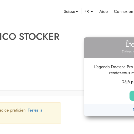
Suisse
FR
Aide
Connexion
RICO STOCKER
Êt
Découv
L’agenda Doctena Pro 
rendez-vous m
Déjà pl
ec ce praticien.
Testez la