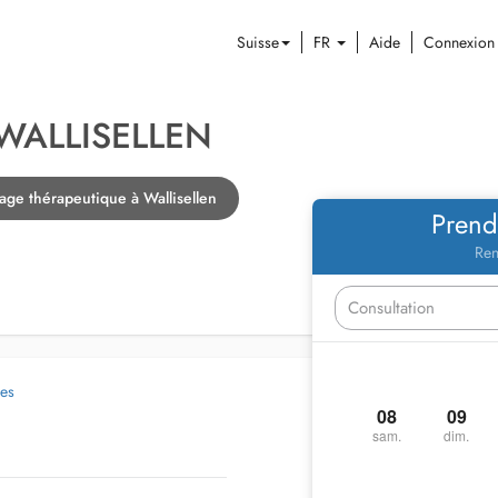
Suisse
FR
Aide
Connexion
WALLISELLEN
ge thérapeutique à Wallisellen
Prend
Ren
ues
08
09
sam.
dim.