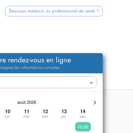
Êtes-vous médecin ou professionnel de santé ?
re rendez-vous en ligne
seignez les informations suivantes
>
août 2026
10
11
12
13
14
lun.
mar.
mer.
jeu.
ven.
10:00