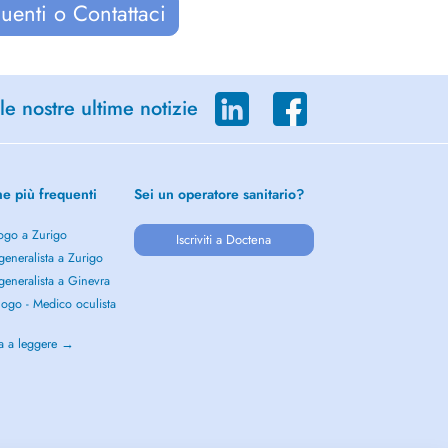
uenti o Contattaci
le nostre ultime notizie
he più frequenti
Sei un operatore sanitario?
ogo a Zurigo
Iscriviti a Doctena
eneralista a Zurigo
eneralista a Ginevra
ogo - Medico oculista
o
a a leggere →