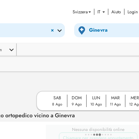
Svizzera
IT
Aiuto
Login
×
m
SAB
DOM
LUN
MAR
ME
8 Ago
9 Ago
10 Ago
11 Ago
12 Ag
o ortopedico vicino a Ginevra
Nessuna disponibilità online
Chiamare per prendere appuntamento