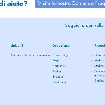
di aiuto?
Visita le nostre Domande Freq
Seguici e controlla 
Link utili
Dove siamo
Ricerc
Annuario medico e paramedico
Lussemburgo
Ginecol
Belgio
Medico g
Germania
Medico g
Austria
Oftalmol
a Zurig
Svizzera
Continu
Paesi Bassi