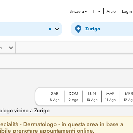
Svizzera
IT
Aiuto
Login
×
m
SAB
DOM
LUN
MAR
ME
8 Ago
9 Ago
10 Ago
11 Ago
12 Ag
logo vicino a Zurigo
ecialità - Dermatologo - in questa area in base a
ssibile prenotare appuntamenti online.