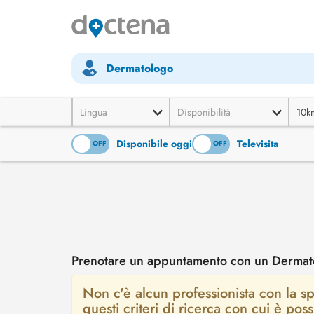
Dermatologo
Lingua
Disponibilità
10k
Disponibile oggi
Televisita
ON
OFF
ON
OFF
Prenotare un appuntamento con un Dermato
Non c'è alcun professionista con la sp
questi criteri di ricerca con cui è po