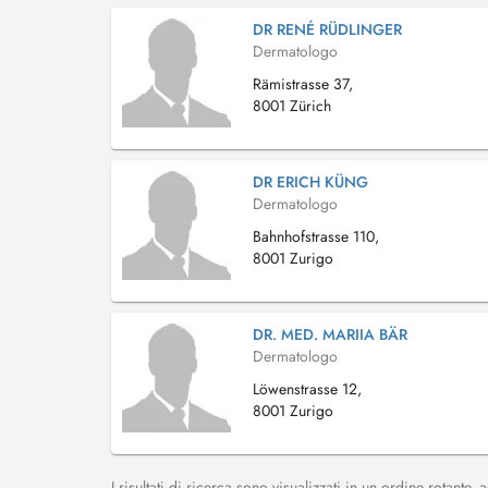
DR RENÉ RÜDLINGER
Dermatologo
Rämistrasse 37,
8001 Zürich
DR ERICH KÜNG
Dermatologo
Bahnhofstrasse 110,
8001 Zurigo
DR. MED. MARIIA BÄR
Dermatologo
Löwenstrasse 12,
8001 Zurigo
I risultati di ricerca sono visualizzati in un ordine rotante