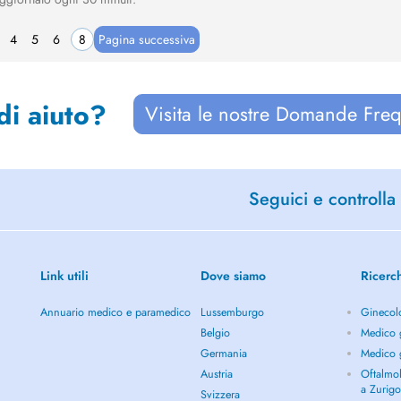
4
5
6
8
Pagina successiva
di aiuto?
Visita le nostre Domande Freq
Seguici e controlla 
Link utili
Dove siamo
Ricerc
Annuario medico e paramedico
Lussemburgo
Ginecol
Belgio
Medico g
Germania
Medico g
Austria
Oftalmol
a Zurig
Svizzera