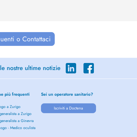
uenti o Contattaci
le nostre ultime notizie
he più frequenti
Sei un operatore sanitario?
ogo a Zurigo
Iscriviti a Doctena
eneralista a Zurigo
eneralista a Ginevra
ogo - Medico oculista
o