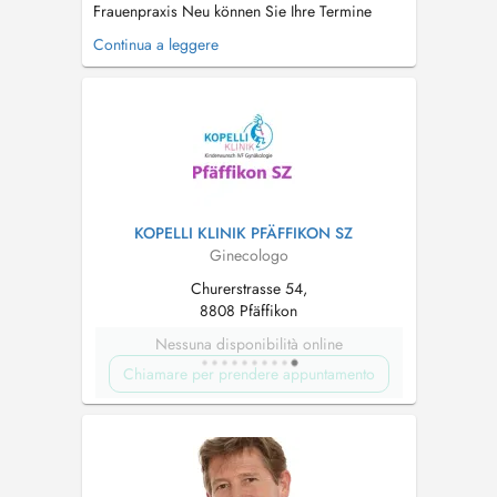
Frauenpraxis Neu können Sie Ihre Termine
Online vereinbaren! Groβen Wert lege ich auf
Continua a leggere
ein ehrliches, deutliches und persönliches
Behandlungsverhältnis. Auch versuche ich auf
hohem Niveau, gynäkologische und ge...
KOPELLI KLINIK PFÄFFIKON SZ
Ginecologo
Churerstrasse 54,
8808 Pfäffikon
Nessuna disponibilità online
Chiamare per prendere appuntamento