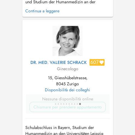
und Studium der Humanmedizin an der
Universitt Thessaloniki. Seit 2007 in der
Continua a leggere
Schweiz, Facharztausbildung FMH Gynkologie
und Geburtshilfe an den Spitlern in Muri, Zug,
Horgen und zuletzt in Baden als Oberrztin.
Sprachen: Deutsch, Englisch, Griechisch....
607
DR. MED. VALERIE SCHRACK
Ginecologo
15, Giesshübelstrasse,
8045 Zurigo
Disponibilità dei colleghi
Nessuna disponibilità online
Chiamare per prendere appuntamento
Schulabschluss in Bayern, Studium der
Humanmedizin an den Universitäten Leipzig