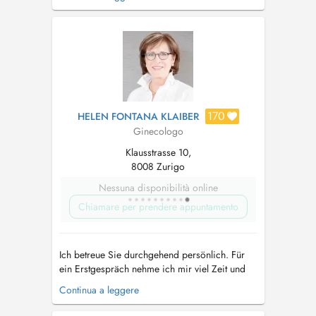
Frau zu Frau. In unserer Praxis bieten wir
Leistungen aus dem gesamten Spektrum der
Frauenheilkunde an. Für ambulante und
stationäre Operationen kooperieren wir auf
Bel...
170
HELEN FONTANA KLAIBER
Ginecologo
Klausstrasse 10,
8008 Zurigo
Nessuna disponibilità online
Chiamare per prendere appuntamento
Ich betreue Sie durchgehend persönlich. Für
ein Erstgespräch nehme ich mir viel Zeit und
möchte ihre individuelle Situation genau
Continua a leggere
verstehen. Nach einer umfassenden Abklärung
planen wir gemeinsam die