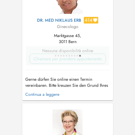
414
DR. MED NIKLAUS ERB
Ginecologo
Marktgasse 45,
3011 Bern
Nessuna disponibilità online
Chiamare per prendere appuntamento
Gerne dürfen Sie online einen Termin
vereinbaren. Bitte kreuzen Sie den Grund Ihres
Besuches an. Vorsorgeuntersuchungen müssen
Continua a leggere
2 Monate im Voraus vereinbart werden. Wenn
Sie keine Probleme haben und der
Krebsabstrich immer gut war, empfehlen wir im
Moment reine Vorsorgeuntersuchungen
(Krebsabstrich)...