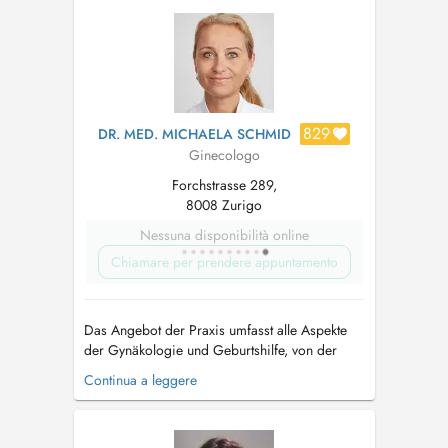
Behandlungsmöglichkeiten. In unserer Praxis
bieten wir Leistungen aus dem gesamten
Spektrum der ...
829
DR. MED. MICHAELA SCHMID
Ginecologo
Forchstrasse 289,
8008 Zurigo
Nessuna disponibilità online
Chiamare per prendere appuntamento
Das Angebot der Praxis umfasst alle Aspekte
der Gynäkologie und Geburtshilfe, von der
regulären Vorsorgeuntersuchung bis zur
Continua a leggere
kompetenten Beratung in Fragen der
Gynäkologie oder Geburtshilfe. Ich verfüge
zusätzlich zum Facharzttitel Gynäkologie und