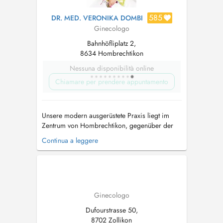
585
DR. MED. VERONIKA DOMBI
Ginecologo
Bahnhöfliplatz 2,
8634 Hombrechtikon
Nessuna disponibilità online
Chiamare per prendere appuntamento
Unsere modern ausgerüstete Praxis liegt im
Zentrum von Hombrechtikon, gegenüber der
Katholischen Kirche / neben dem
Continua a leggere
Gemeindesaal, im Zürcher Oberland. Als
ganzheitliche gynäkologische Praxis stehen wir
Ihnen bei sämtlichen Problemen rund um die
Frauenheilkunde zur Verfügung. Wir begleiten
unsere Pat...
Ginecologo
Dufourstrasse 50,
8702 Zollikon