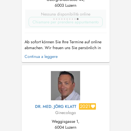
6003 Luzern
Nessuna disponibilità online
Chiamare per prendere appuntamento
Ab sofort können Sie Ihre Termine auf online
abmachen. Wir freuen uns Sie persönlich in
der Praxis zu begrüssen. Unser Angebot reicht
Continua a leggere
über hochspezialisierte Fachkompetenz in
Gynäkologie, Geburtshilfe bis hin zur
ästhetischen Medizin....
2021
DR. MED. JÖRG KLATT
Ginecologo
Weggisgasse 1,
6004 Luzern