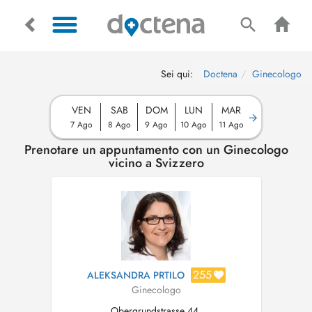
Sei qui:
Doctena
Ginecologo
VEN
SAB
DOM
LUN
MAR
7 Ago
8 Ago
9 Ago
10 Ago
11 Ago
Prenotare un appuntamento con un Ginecologo
vicino a Svizzero
255
ALEKSANDRA PRTILO
Ginecologo
Obergrundstrasse 44,