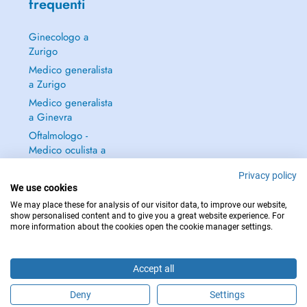
frequenti
Ginecologo a
Zurigo
Medico generalista
a Zurigo
Medico generalista
a Ginevra
Oftalmologo -
Medico oculista a
Zurigo
Privacy policy
Continua a leggere
We use cookies
→
We may place these for analysis of our visitor data, to improve our website,
show personalised content and to give you a great website experience. For
more information about the cookies open the cookie manager settings.
Accept all
PER LE URGENZE, CONSULTARE : 144
Copyright © 2026 - DOCTENA Switzerland GmbH - Hagenholzstrasse 81a, 8050
Deny
Settings
Zürich, Switzerland