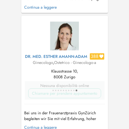
und Göttingen. Seit 2002 in der Schweiz,
Continua a leggere
Facharztausbildung FMH Gynäkologie und
Geburtshilfe an den Spitälern in Chur,
Männedorf, Winterthur und Zug, Praxistätigkeit
seit 2007. Seit 2013 selbständig als
Gynäkologin in Zü...
388
DR. MED. ESTHER AMANN-ADAM
Ginecologo
,
Ostetrico - Ginecologo-a
Klausstrasse 10,
8008 Zurigo
Nessuna disponibilità online
Chiamare per prendere appuntamento
Bei uns in der Frauenarztpraxis GynZürich
begleiten wir Sie mit viel Erfahrung, hoher
Fachkompetenz und Einfühlungsvermögen von
Continua a leggere