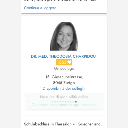
regulären Vorsorgeuntersuchung bis zur
Continua a leggere
kompetenten Beratung z.B. in Fragen der
Kontrazeption oder Hormontherapie.Dr. Krafft
verfügt zusätzlich zum Facharzttitel Gynäkologie
und Geburtshilfe über die Spezialisierung...
DR. MED. THEODOSIA CHARPIDOU
1665
Ginecologo
15, Giesshübelstrasse,
8045 Zurigo
Disponibilità dei colleghi
Nessuna disponibilità online
Chiamare per prendere appuntamento
Schulabschluss in Thessaloniki, Griechenland,