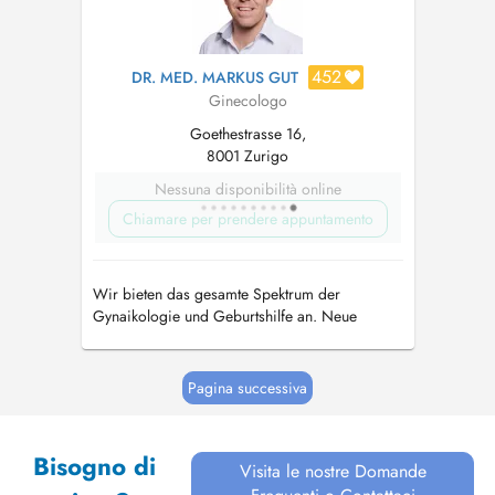
452
DR. MED. MARKUS GUT
Ginecologo
Goethestrasse 16,
8001 Zurigo
Nessuna disponibilità online
Chiamare per prendere appuntamento
Wir bieten das gesamte Spektrum der
Gynaikologie und Geburtshilfe an. Neue
gynäkologische Lasertherapien. Operationen
und Geburten als Belegarzt an allen
Privatspitälern in Zürich.
Pagina successiva
Bisogno di
Visita le nostre Domande