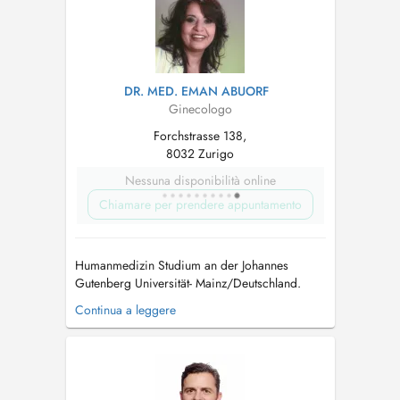
Geburtshilfe über psychosomatische und
sexualmedizin...
DR. MED. EMAN ABUORF
Ginecologo
Forchstrasse 138,
8032 Zurigo
Nessuna disponibilità online
Chiamare per prendere appuntamento
Humanmedizin Studium an der Johannes
Gutenberg Universität- Mainz/Deutschland.
Ausbildung zum Facharzt für Gynäkologie und
Continua a leggere
Geburtshilfe an verschiedenen Kliniken und
Spitäler in Nordrhein- Westfallen/ Deutschland.
Freiberufliche Tätigkeit und Vertretungen als
Fachärztin/ Ober...