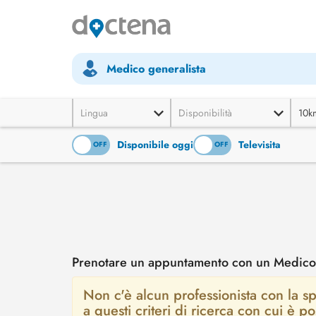
Medico generalista
Lingua
Disponibilità
10k
Disponibile oggi
Televisita
ON
OFF
ON
OFF
Prenotare un appuntamento con un Medico g
Non c'è alcun professionista con la sp
a questi criteri di ricerca con cui è 