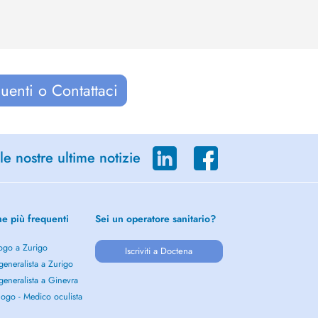
uenti o Contattaci
le nostre ultime notizie
he più frequenti
Sei un operatore sanitario?
ogo a Zurigo
Iscriviti a Doctena
eneralista a Zurigo
eneralista a Ginevra
ogo - Medico oculista
o