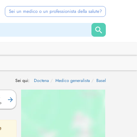
Sei un medico o un professionista della salute?
Sei qui:
Doctena
Medico generalista
Basel
R
o
e