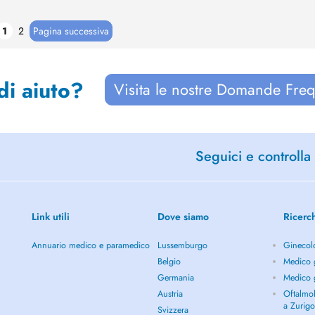
1
2
Pagina successiva
di aiuto?
Visita le nostre Domande Freq
Seguici e controlla 
Link utili
Dove siamo
Ricerc
Annuario medico e paramedico
Lussemburgo
Ginecol
Belgio
Medico g
Germania
Medico g
Austria
Oftalmol
a Zurig
Svizzera