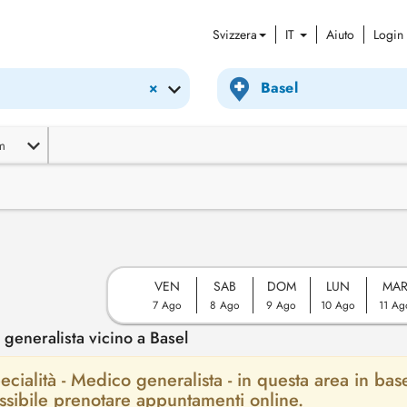
Svizzera
IT
Aiuto
Login
×
m
VEN
SAB
DOM
LUN
MA
7 Ago
8 Ago
9 Ago
10 Ago
11 Ag
eneralista vicino a Basel
ecialità - Medico generalista - in questa area in bas
possibile prenotare appuntamenti online.