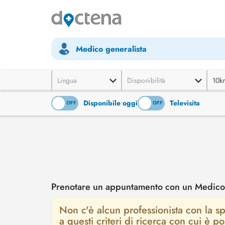
Medico generalista
Lingua
Disponibilità
10k
Disponibile oggi
Televisita
ON
OFF
ON
OFF
Prenotare un appuntamento con un Medico ge
Non c'è alcun professionista con la sp
a questi criteri di ricerca con cui è 