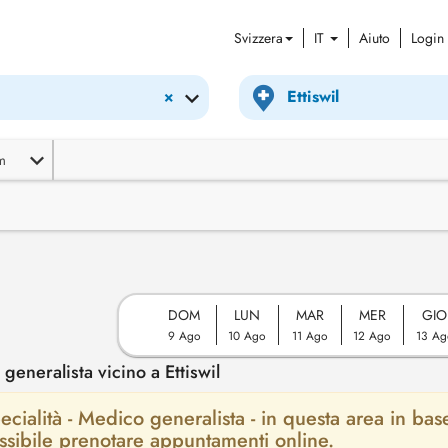
Svizzera
IT
Aiuto
Login
×
m
DOM
LUN
MAR
MER
GIO
9 Ago
10 Ago
11 Ago
12 Ago
13 Ag
neralista vicino a Ettiswil
ecialità - Medico generalista - in questa area in bas
possibile prenotare appuntamenti online.