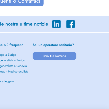
uenti o Contattaci
le nostre ultime notizie
he più frequenti
Sei un operatore sanitario?
ogo a Zurigo
Iscriviti a Doctena
eneralista a Zurigo
eneralista a Ginevra
ogo - Medico oculista
o
a a leggere →