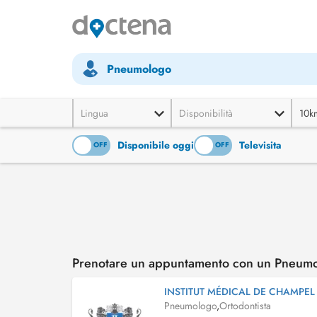
Pneumologo
Lingua
Disponibilità
10k
Disponibile oggi
Televisita
ON
OFF
ON
OFF
Prenotare un appuntamento con un Pneumo
INSTITUT MÉDICAL DE CHAMPEL
Pneumologo
,
Ortodontista