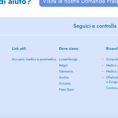
di aiuto?
Visita le nostre Domande Freq
Seguici e controlla 
Link utili
Dove siamo
Ricerc
Annuario medico e paramedico
Lussemburgo
Ginecol
Belgio
Medico g
Germania
Medico g
Austria
Oftalmol
a Zurig
Svizzera
Continu
Paesi Bassi