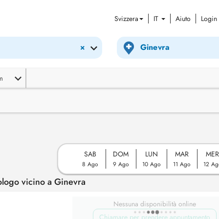
Svizzera
IT
Aiuto
Login
×
m
SAB
DOM
LUN
MAR
ME
8 Ago
9 Ago
10 Ago
11 Ago
12 Ag
logo vicino a Ginevra
Nessuna disponibilità online
Chiamare per prendere appuntamento