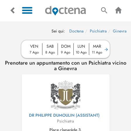
Sei qui:
Doctena
Psichiatra
Ginevra
VEN
SAB
DOM
LUN
MAR
7 Ago
8 Ago
9 Ago
10 Ago
11 Ago
Prenotare un appuntamento con un Psichiatra vicino
a Ginevra
DR PHILIPPE DUMOULIN (ASSISTANT)
Psichiatra
Place claparède 3,